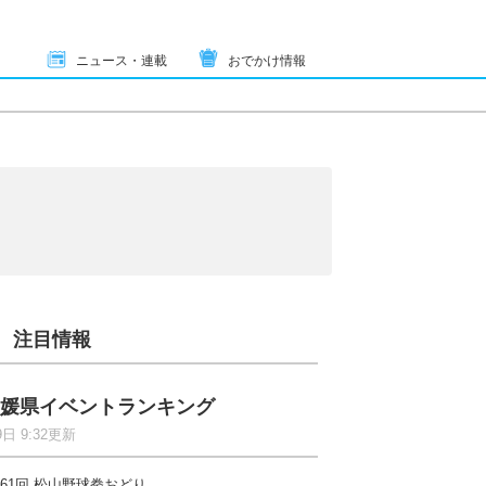
ニュース・連載
おでかけ情報
注目情報
媛県イベントランキング
9日 9:32更新
61回 松山野球拳おどり