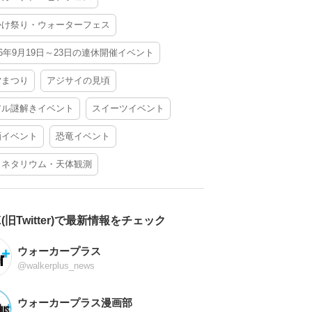
かけ祭り・ウォーターフェス
26年9月19日～23日の連休開催イベント
夕まつり
アジサイの見頃
アル謎解きイベント
スイーツイベント
酒イベント
恐竜イベント
ラネタリウム・天体観測
X(旧Twitter)で最新情報をチェック
ウォーカープラス
@walkerplus_news
ウォーカープラス漫画部