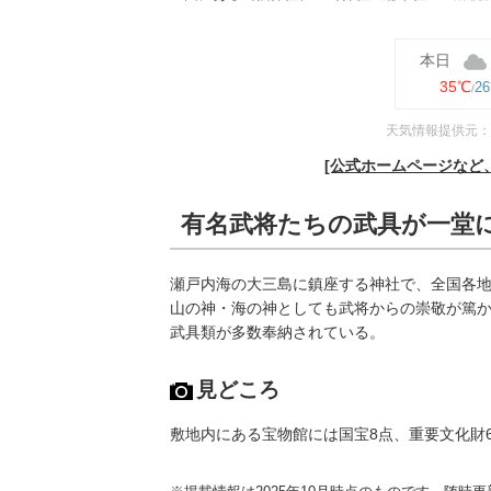
本日
35℃
2
天気情報提供元：
[公式ホームページなど
有名武将たちの武具が一堂
瀬戸内海の大三島に鎮座する神社で、全国各地
山の神・海の神としても武将からの崇敬が篤
武具類が多数奉納されている。
見どころ
敷地内にある宝物館には国宝8点、重要文化財60