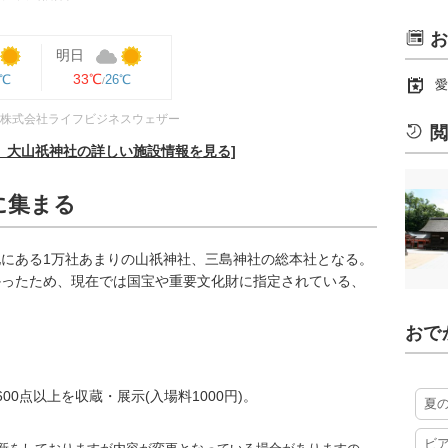
お
明日
33℃
6℃
26℃
愛
株式会社ライフビジネスウェザー
閲
、大山祇神社の詳しい施設情報を見る]
に集まる
にある1万社あまりの山祇神社、三島神社の総本社となる。
かったため、現在では国宝や重要文化財に指定されている、
おで
0点以上を収蔵・展示(入場料1000円)。
夏
ビ