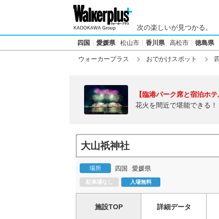
次の楽しいが見つかる。
四国
愛媛県
松山市
香川県
高松市
徳島県
ウォーカープラス
おでかけスポット
【臨港パーク席と宿泊ホテ
花火を間近で堪能できる！
大山祇神社
場所
四国
愛媛県
駐車場なし
入場無料
施設TOP
詳細データ