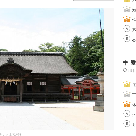
光
権
第
思
愛
8月
道
市
休
ク
ミ
供：大山祇神社