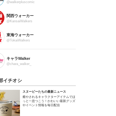
@walkerpluscomic
関西ウォーカー
@KansaiWalkers
東海ウォーカー
@TokaiWalkers
キャラWalker
@chara_walker_
部イチオシ
スヌーピーたちの最新ニュース
癒やされるキャラクターアイテムでほ
っと一息つこう！かわいい最新グッズ
やイベント情報を毎日配信