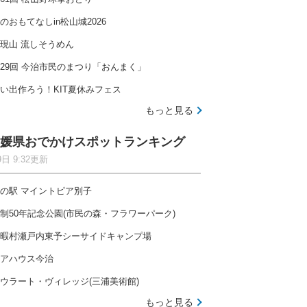
のおもてなしin松山城2026
現山 流しそうめん
29回 今治市民のまつり「おんまく」
い出作ろう！KIT夏休みフェス
もっと見る
媛県おでかけスポットランキング
9日 9:32更新
の駅 マイントピア別子
制50年記念公園(市民の森・フラワーパーク)
暇村瀬戸内東予シーサイドキャンプ場
アハウス今治
ウラート・ヴィレッジ(三浦美術館)
もっと見る