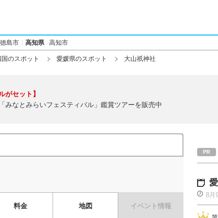
徳島市
高知県
高知市
四国のスポット
愛媛県のスポット
大山祇神社
ルがセット】
「みなとみらいフェスティバル」鑑賞ツアーを販売中
愛
8月
料金
地図
イベント情報
第