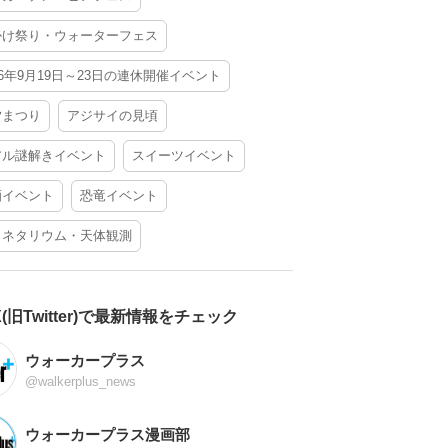
かけ祭り・ウォーターフェス
26年9月19日～23日の連休開催イベント
夕まつり
アジサイの見頃
アル謎解きイベント
スイーツイベント
酒イベント
恐竜イベント
ラネタリウム・天体観測
X(旧Twitter)で最新情報をチェック
ウォーカープラス
@walkerplus_news
ウォーカープラス漫画部