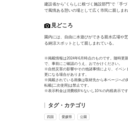
建設省から”くらしに根づく施設部門”で「手
で風情ある憩いの場として広く市民に親しま
見どころ
園内には、自由に水遊びができる親水広場や
る納涼スポットとして親しまれている。
※掲載情報は2024年6月時点のものです。随時
で、事前にご確認のうえ、おでかけください。
※自然災害の影響やその他諸事情により、イベン
更になる場合があります。
※掲載されている画像は取材先から本ページへの
転載(二次使用)は禁止です。
※表示料金は消費税8％ないし10％の内税表示で
タグ・カテゴリ
四国
愛媛県
公園