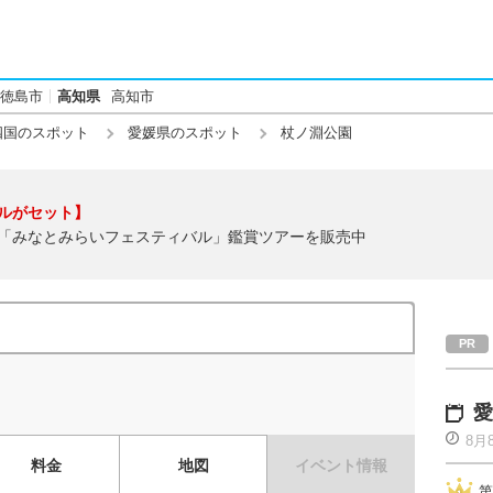
徳島市
高知県
高知市
四国のスポット
愛媛県のスポット
杖ノ淵公園
ルがセット】
「みなとみらいフェスティバル」鑑賞ツアーを販売中
愛
8月
料金
地図
イベント情報
第