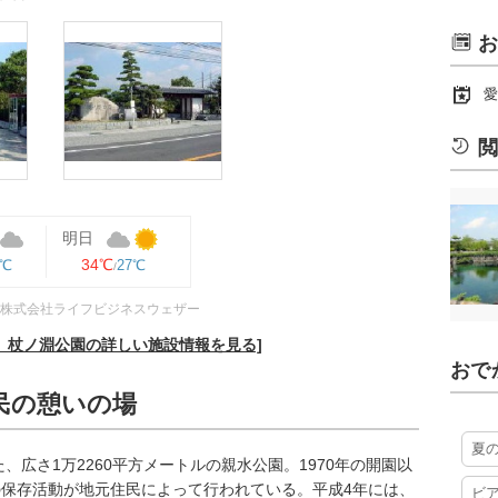
お
愛
閲
明日
34℃
7℃
27℃
株式会社ライフビジネスウェザー
、杖ノ淵公園の詳しい施設情報を見る]
おで
民の憩いの場
夏
、広さ1万2260平方メートルの親水公園。1970年の開園以
保存活動が地元住民によって行われている。平成4年には、
ビ