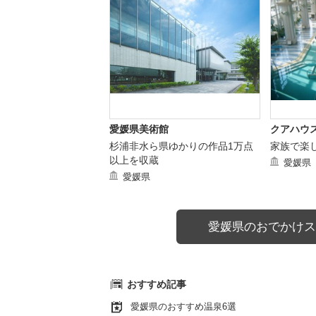
愛媛県美術館
クアハウ
杉浦非水ら県ゆかりの作品1万点
家族で楽
以上を収蔵
愛媛県
愛媛県
愛媛県のおでかけス
おすすめ記事
愛媛県のおすすめ温泉6選