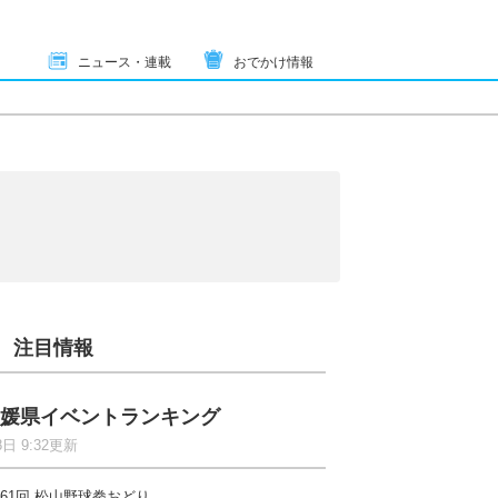
ニュース・連載
おでかけ情報
注目情報
媛県イベントランキング
8日 9:32更新
61回 松山野球拳おどり