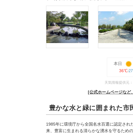
本日
36℃
2
天気情報提供元：
[公式ホームページなど
豊かな水と緑に囲まれた市
1985年に環境庁から全国名水百選に認定された
来、豊富に生まれる清らかな湧水を守るための