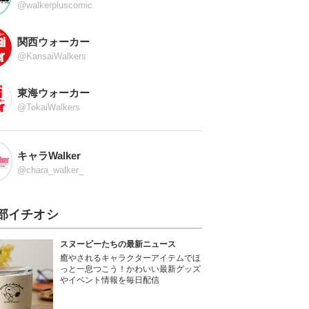
@walkerpluscomic
関西ウォーカー
@KansaiWalkers
東海ウォーカー
@TokaiWalkers
キャラWalker
@chara_walker_
部イチオシ
スヌーピーたちの最新ニュース
癒やされるキャラクターアイテムでほ
っと一息つこう！かわいい最新グッズ
やイベント情報を毎日配信