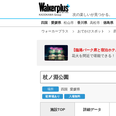
次の楽しいが見つかる。
四国
愛媛県
松山市
香川県
高松市
徳島県
ウォーカープラス
おでかけスポット
【臨港パーク席と宿泊ホテ
花火を間近で堪能できる！
杖ノ淵公園
場所
四国
愛媛県
駐車場あり
入場無料
施設TOP
詳細データ