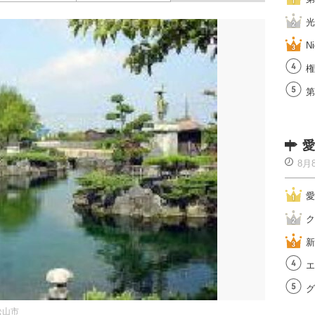
光
Ni
権
第
愛
8月
愛
ク
新
エ
グ
松山市