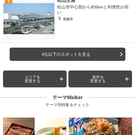
松山空港
松山市中心部から約6kmと利便性が高
い
愛媛県
4位以下のスポットを見る
エリアを
条件を
変更する
変更する
テーマWalker
テーマ別特集をチェック