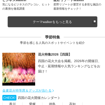
気になるビジネスのアレコレ、ヒット
星野リゾートが運営する多彩な施設の
の裏側を徹底調査
最新情報をチェック！
テーマwalkerをもっと見る
季節特集
季節を感じる人気のスポットやイベントを紹介
花火特集2026【四国】
四国の花火大会を掲載。2026年の開催日、
中止・延期情報や人気ランキングなどをお
届け！
金麦花火特等席＆グッズが当たる
CHECK!
四国の花火開催カレンダー
香川
愛媛
徳島
高知