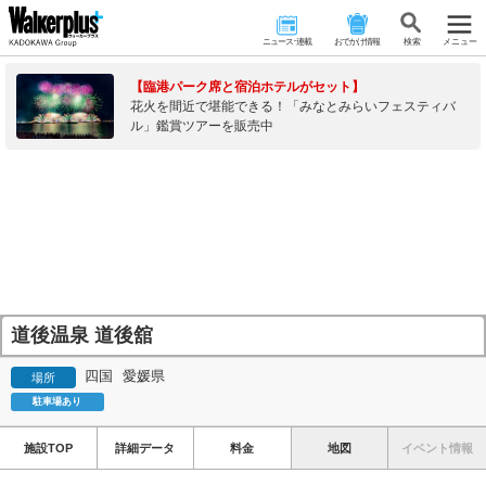
ニュース･連載
おでかけ情報
検 索
メニュー
【臨港パーク席と宿泊ホテルがセット】
花火を間近で堪能できる！「みなとみらいフェスティバ
ル」鑑賞ツアーを販売中
道後温泉 道後舘
四国
愛媛県
場所
駐車場あり
施設TOP
詳細データ
料金
地図
イベント情報