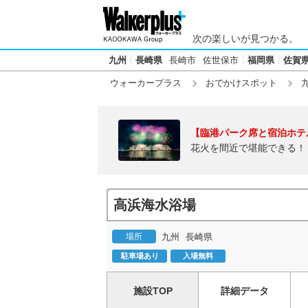
次の楽しいが見つかる。
九州
長崎県
長崎市
佐世保市
福岡県
佐賀
ウォーカープラス
おでかけスポット
【臨港パーク席と宿泊ホテ
花火を間近で堪能できる！
高浜海水浴場
場所
九州
長崎県
駐車場あり
入場無料
施設TOP
詳細データ