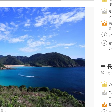
(
夏
メ
未
ま
グ
夏
ン
長
8月
の
F
ャ
長
五島市