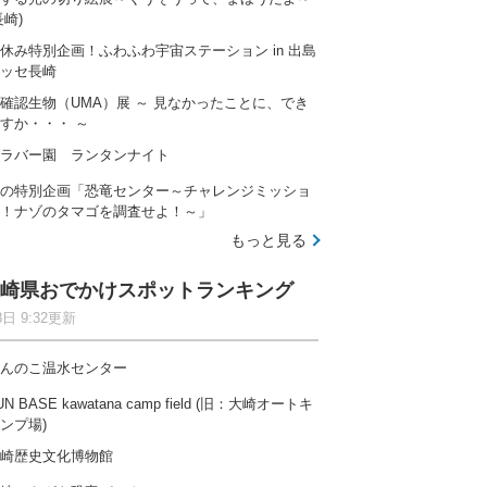
長崎)
休み特別企画！ふわふわ宇宙ステーション in 出島
ッセ長崎
確認生物（UMA）展 ～ 見なかったことに、でき
すか・・・ ～
ラバー園 ランタンナイト
の特別企画「恐竜センター～チャレンジミッショ
！ナゾのタマゴを調査せよ！～」
もっと見る
崎県おでかけスポットランキング
8日 9:32更新
んのこ温水センター
UN BASE kawatana camp field (旧：大崎オートキ
ンプ場)
崎歴史文化博物館