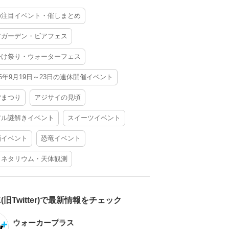
の注目イベント・催しまとめ
アガーデン・ビアフェス
かけ祭り・ウォーターフェス
26年9月19日～23日の連休開催イベント
夕まつり
アジサイの見頃
アル謎解きイベント
スイーツイベント
酒イベント
恐竜イベント
ラネタリウム・天体観測
X(旧Twitter)で最新情報をチェック
ウォーカープラス