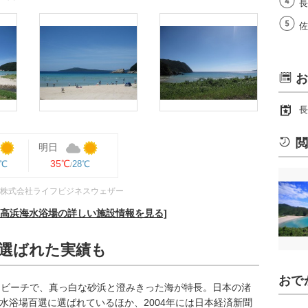
長
佐
お
長
閲
明日
35℃
0℃
28℃
株式会社ライフビジネスウェザー
、高浜海水浴場の詳しい施設情報を見る]
に選ばれた実績も
おで
るビーチで、真っ白な砂浜と澄みきった海が特長。日本の渚
快水浴場百選に選ばれているほか、2004年には日本経済新聞