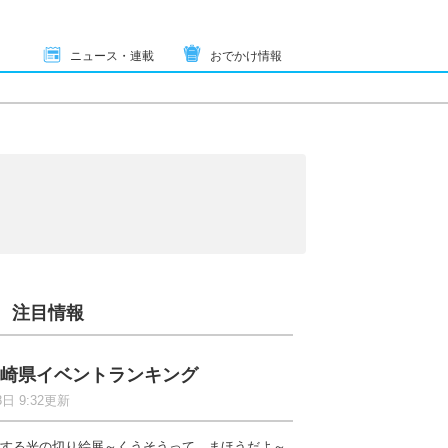
ニュース・連載
おでかけ情報
注目情報
崎県イベントランキング
8日 9:32更新
する光の切り絵展～くうそうって、まほうだよ～