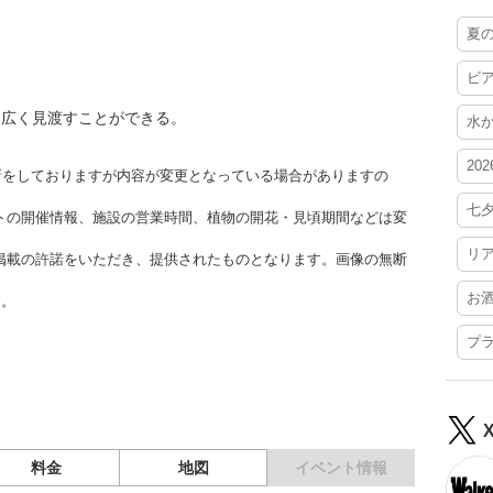
夏
ビ
を広く見渡すことができる。
水
20
更新をしておりますが内容が変更となっている場合がありますの
七
トの開催情報、施設の営業時間、植物の開花・見頃期間などは変
リ
掲載の許諾をいただき、提供されたものとなります。画像の無断
お
す。
プ
料金
地図
イベント情報