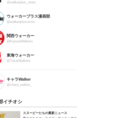
@walkerplus_news
ウォーカープラス漫画部
@walkerpluscomic
関西ウォーカー
@KansaiWalkers
東海ウォーカー
@TokaiWalkers
キャラWalker
@chara_walker_
部イチオシ
スヌーピーたちの最新ニュース