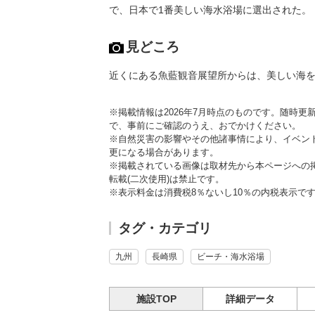
で、日本で1番美しい海水浴場に選出された。
見どころ
近くにある魚藍観音展望所からは、美しい海
※掲載情報は2026年7月時点のものです。随時
で、事前にご確認のうえ、おでかけください。
※自然災害の影響やその他諸事情により、イベン
更になる場合があります。
※掲載されている画像は取材先から本ページへの
転載(二次使用)は禁止です。
※表示料金は消費税8％ないし10％の内税表示で
タグ・カテゴリ
九州
長崎県
ビーチ・海水浴場
施設TOP
詳細データ