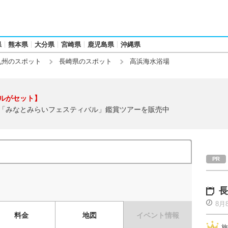
県
熊本県
大分県
宮崎県
鹿児島県
沖縄県
九州のスポット
長崎県のスポット
高浜海水浴場
ルがセット】
「みなとみらいフェスティバル」鑑賞ツアーを販売中
長
8月
料金
地図
イベント情報
旅