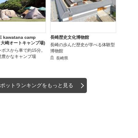
E kawatana camp
長崎歴史文化博物館
(旧：大崎オートキャンプ場)
長崎の歩んだ歴史が学べる体験型
ンボスから車で約15分。
博物館
然豊かなキャンプ場
長崎県
ポットランキングをもっと見る