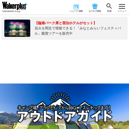
ニュース･連載
おでかけ情報
検 索
メニュー
【臨港パーク席と宿泊ホテルがセット】
花火を間近で堪能できる！「みなとみらいフェスティバ
ル」鑑賞ツアーを販売中