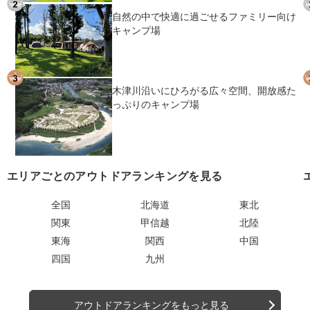
自然の中で快適に過ごせるファミリー向け
キャンプ場
木津川沿いにひろがる広々空間、開放感た
っぷりのキャンプ場
エリアごとのアウトドアランキングを見る
全国
北海道
東北
関東
甲信越
北陸
東海
関西
中国
四国
九州
アウトドアランキングをもっと見る