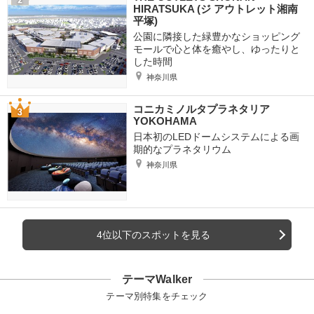
HIRATSUKA (ジ アウトレット湘南
平塚)
公園に隣接した緑豊かなショッピング
モールで心と体を癒やし、ゆったりと
した時間
神奈川県
コニカミノルタプラネタリア
YOKOHAMA
日本初のLEDドームシステムによる画
期的なプラネタリウム
神奈川県
4位以下のスポットを見る
テーマWalker
テーマ別特集をチェック