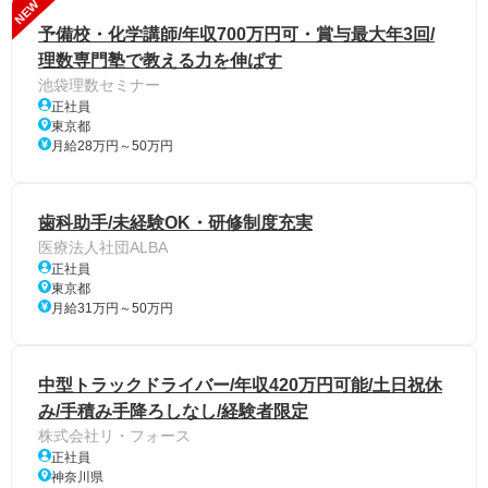
NEW
予備校・化学講師/年収700万円可・賞与最大年3回/
理数専門塾で教える力を伸ばす
池袋理数セミナー
正社員
東京都
月給28万円～50万円
歯科助手/未経験OK・研修制度充実
医療法人社団ALBA
正社員
東京都
月給31万円～50万円
中型トラックドライバー/年収420万円可能/土日祝休
み/手積み手降ろしなし/経験者限定
株式会社リ・フォース
正社員
神奈川県