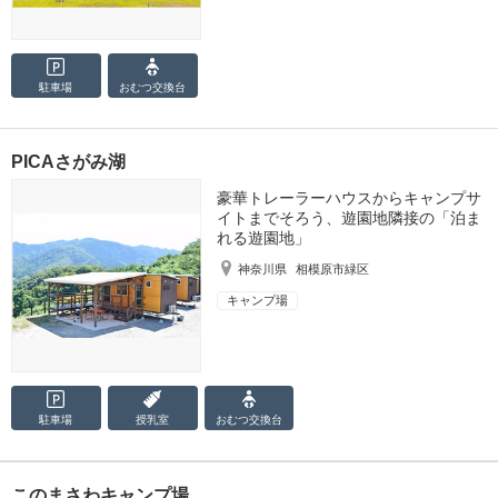
駐車場
おむつ
交換台
PICAさがみ湖
豪華トレーラーハウスからキャンプサ
イトまでそろう、遊園地隣接の「泊ま
れる遊園地」
神奈川県
相模原市緑区
キャンプ場
駐車場
授乳室
おむつ
交換台
このまさわキャンプ場