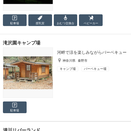
駐車場
授乳室
おむつ
交換台
ベビーカー
滝沢園キャンプ場
河畔で涼を楽しみながらバーベキュー
神奈川県
秦野市
キャンプ場
バーベキュー場
駐車場
清川リバーランド