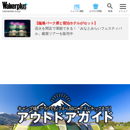
ニュース･連載
おでかけ情報
検 索
メニュー
【臨港パーク席と宿泊ホテルがセット】
花火を間近で堪能できる！「みなとみらいフェスティバ
ル」鑑賞ツアーを販売中