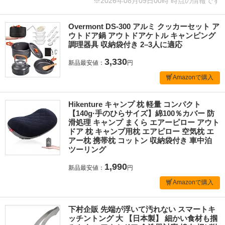
※2026年08月09日00時 時点の情報です
Overmont DS-300 アルミ クッカーセット ア
ウトドア鍋 アウトドアケトル キャンピング
調理器具 収納袋付き 2–3人に適応
3,330
新品最安値：
円
Amazonで購入
Hikenture キャンプ 枕 軽量 コンパクト
【140g·手のひらサイズ】綿100％カバー 防
滑処理 キャンプ まくら エアーピロー アウト
ドア 枕 キャンプ用枕 エアピロー 空気枕 エ
アー枕 携帯枕 コットン 収納袋付き 車中泊
ツーリング
1,990
新品最安値：
円
Amazonで購入
下村企販 先端が浮いて汚れない スマートキ
ッチントング 大 【日本製】 細かい食材も掴