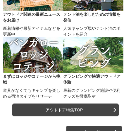
アウトドア関連の最新ニュース
テント泊を楽しむための情報を
をお届け
発信
新着情報や最新アイテムなどを
人気キャンプ場やテント泊のポ
更新中
イントを紹介
まずはロッジやコテージから挑
グランピングで快適アウトドア
戦
体験
道具がなくてもキャンプを楽し
最新のグランピング施設や便利
める宿泊タイプをリサーチ
グッズを徹底取材！
アウトドア特集TOP