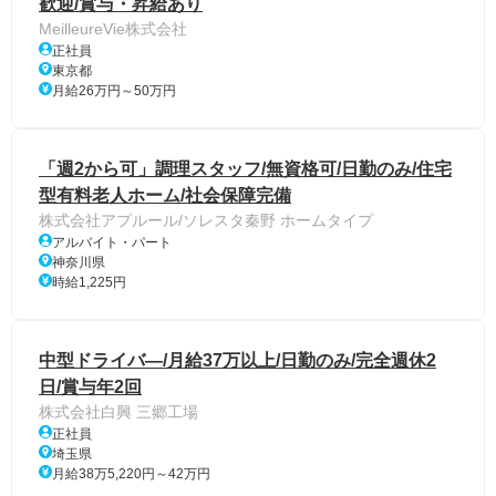
歓迎/賞与・昇給あり
MeilleureVie株式会社
正社員
東京都
月給26万円～50万円
「週2から可」調理スタッフ/無資格可/日勤のみ/住宅
型有料老人ホーム/社会保障完備
株式会社アプルール/ソレスタ秦野 ホームタイプ
アルバイト・パート
神奈川県
時給1,225円
中型ドライバ―/月給37万以上/日勤のみ/完全週休2
日/賞与年2回
株式会社白興 三郷工場
正社員
埼玉県
月給38万5,220円～42万円