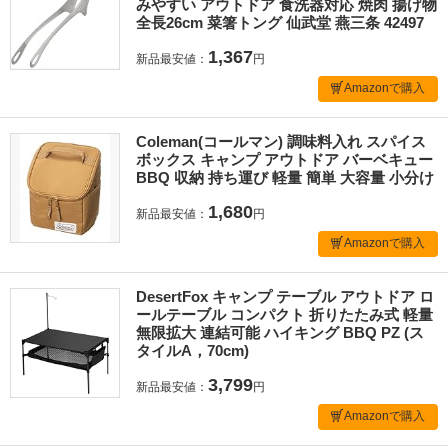
みやすい アウトドア 食洗器対応 焼肉 揚げ物
全長26cm 菜箸トング 仙武堂 燕三条 42497
1,367
新品最安値：
円
Amazonで購入
Coleman(コールマン) 調味料入れ スパイス
ボックス キャンプ アウトドア バーベキュー
BBQ 収納 持ち運び 軽量 簡単 大容量 小分け
1,680
新品最安値：
円
Amazonで購入
DesertFox キャンプ テーブル アウトドア ロ
ールテーブル コンパクト 折りたたみ式 軽量
無限拡大 連結可能 ハイキング BBQ PZ (ス
タイルA，70cm)
3,799
新品最安値：
円
Amazonで購入