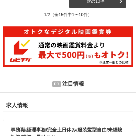
次の10件
1/2
（全15件中1〜10件）
注目情報
求人情報
事務職/経理事務/完全土日休み/服装髪型自由/未経験