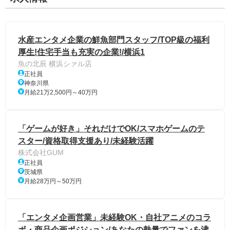
水産エンタメ企業の鮮魚部門スタッフ/TOP級の福利
厚生!住宅手当も充実の企業!/横浜1
魚の北辰 横浜シァル店
正社員
神奈川県
月給21万2,500円～40万円
「ゲームが好き」それだけでOK/スマホゲームのテ
スター/資格取得支援あり/未経験活躍
株式会社GUM
正社員
茨城県
月給28万円～50万円
「エンタメ企画営業」未経験OK・自社アニメのコラ
ボ・商品企画ポジション/あなたの熱量でファンを沸