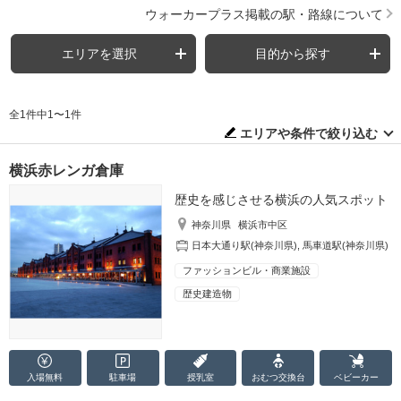
ウォーカープラス掲載の駅・路線について
エリアを選択
目的から探す
全1件中1〜1件
エリアや条件で絞り込む
横浜赤レンガ倉庫
歴史を感じさせる横浜の人気スポット
神奈川県
横浜市中区
日本大通り駅(神奈川県)
,
馬車道駅(神奈川県)
ファッションビル・商業施設
歴史建造物
入場無料
駐車場
授乳室
おむつ
交換台
ベビーカー