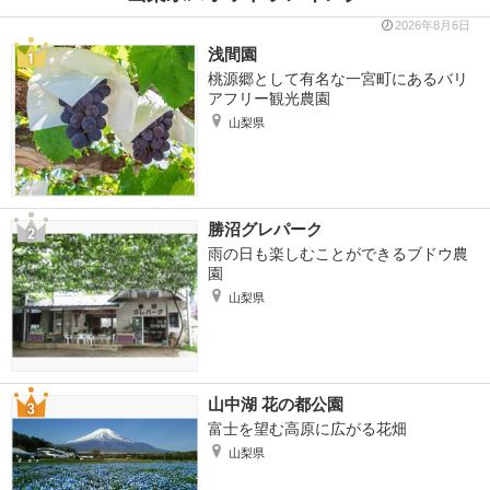
2026年8月6日
浅間園
桃源郷として有名な一宮町にあるバリ
アフリー観光農園
山梨県
勝沼グレパーク
雨の日も楽しむことができるブドウ農
園
山梨県
山中湖 花の都公園
富士を望む高原に広がる花畑
山梨県