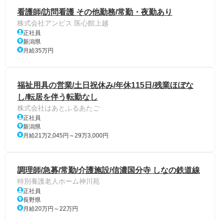
看護師/訪問看護 その他勤務/常勤・夜勤あり
株式会社アンビス 医心館上越
正社員
新潟県
月給35万円
福祉用具の営業/土日祝休み/年休115日/残業ほぼな
し/転居を伴う転勤なし
株式会社はあとふるあたご
正社員
新潟県
月給21万2,045円～29万3,000円
調理師/急募/常勤/介護施設/信濃国分寺 しなの鉄道線
特別養護老人ホーム神川苑
正社員
長野県
月給20万円～22万円