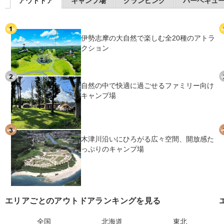
アウトドア
キャンプ場
グランピング
バーベキュ
伊勢志摩の大自然で楽しむ全20種のアトラ
クション
自然の中で快適に過ごせるファミリー向け
キャンプ場
木津川沿いにひろがる広々空間、開放感た
っぷりのキャンプ場
エリアごとのアウトドアランキングを見る
全国
北海道
東北