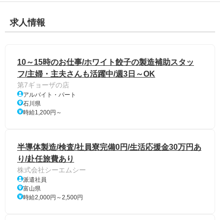
求人情報
10～15時のお仕事/ホワイト餃子の製造補助スタッ
フ/主婦・主夫さんも活躍中/週3日～OK
第7ギョーザの店
アルバイト・パート
石川県
時給1,200円～
半導体製造/検査/社員寮完備0円/生活応援金30万円あ
り/赴任旅費あり
株式会社シーエムシー
派遣社員
富山県
時給2,000円～2,500円