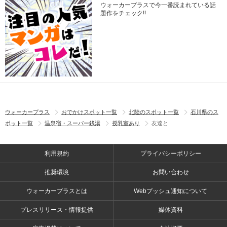
ウォーカープラスで今一番読まれている話
題作をチェック!!
ウォーカープラス
おでかけスポット一覧
北陸のスポット一覧
石川県のス
ポット一覧
温泉宿・スーパー銭湯
授乳室あり
友達と
利用規約
プライバシーポリシー
推奨環境
お問い合わせ
ウォーカープラスとは
Webプッシュ通知について
プレスリリース・情報提供
媒体資料