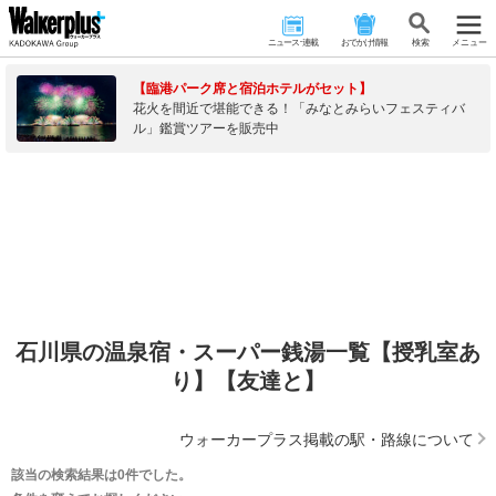
ニュース･連載
おでかけ情報
検 索
メニュー
【臨港パーク席と宿泊ホテルがセット】
花火を間近で堪能できる！「みなとみらいフェスティバ
ル」鑑賞ツアーを販売中
石川県の温泉宿・スーパー銭湯一覧【授乳室あ
り】【友達と】
ウォーカープラス掲載の駅・路線について
該当の検索結果は0件でした。