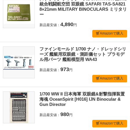
統合戦闘航空団 双眼鏡 SAFARI TAS-SA821
8×21mm MILITARY BINOCULARS ミリタリ
ー
4,890
新品最安値：
円
Amazonで購入
ファインモールド 1/700 ナノ・ドレッドシリ
ーズ 艦艇用双眼鏡・測距儀セット プラモデ
ル用パーツ 艦船模型用 WA43
973
新品最安値：
円
Amazonで購入
1/700 WW II 日本海軍 双眼鏡&射撃指揮装置
海魂 OceanSpirit [H016] IJN Binocular &
Gun Director
980
新品最安値：
円
Amazonで購入