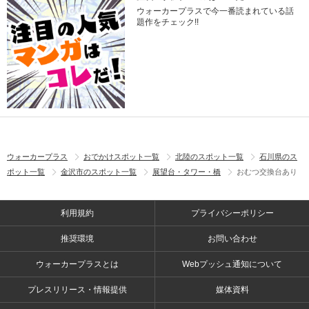
ウォーカープラスで今一番読まれている話
題作をチェック!!
ウォーカープラス
おでかけスポット一覧
北陸のスポット一覧
石川県のス
ポット一覧
金沢市のスポット一覧
展望台・タワー・橋
おむつ交換台あり
利用規約
プライバシーポリシー
推奨環境
お問い合わせ
ウォーカープラスとは
Webプッシュ通知について
プレスリリース・情報提供
媒体資料