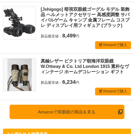
[Jshigogo] 暗視双眼鏡ゴーグル モデル 装飾
品 ヘルメットアクセサリー 高感度調整 サバ
イバルゲーム キャンプ 金属フレーム コスプ
レ ディスプレイ用フィギュア (ブラック)
8,499
新品最安値：
円
Amazonで購入
真鍮レザー ビクトリア朝海洋双眼鏡
W.Ottway & Co. Ltd London 1915 素朴なヴ
ィンテージ ホームデコレーション ギフト
6,234
新品最安値：
円
Amazonで購入
Amazonで双眼鏡の商品を見る
よく使われる検索条件