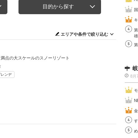
目的から探す
国
キ
第
エリアや条件で絞り込む
雄
第
も満点の大スケールのスノーリゾート
市
岐
ゲレンデ
8月
モ
N
金
す
め