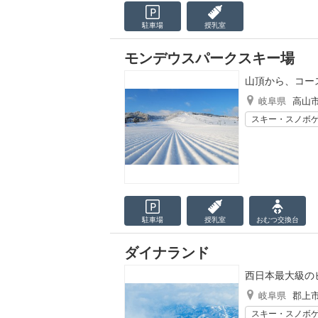
駐車場
授乳室
モンデウスパークスキー場
山頂から、コー
岐阜県
高山
スキー・スノボ
駐車場
授乳室
おむつ
交換台
ダイナランド
西日本最大級の
岐阜県
郡上
スキー・スノボ