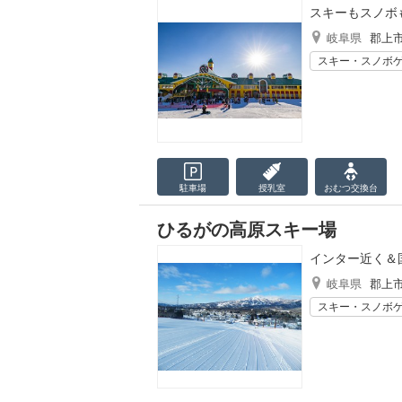
スキーもスノボ
岐阜県
郡上
スキー・スノボ
駐車場
授乳室
おむつ
交換台
ひるがの高原スキー場
インター近く＆
岐阜県
郡上
スキー・スノボ