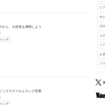
ビ
水
20
スから、大絶景を満喫しよう
市
七
ゲレンデ
リ
お
プ
ビッグスケールとロング営業
市
ゲレンデ