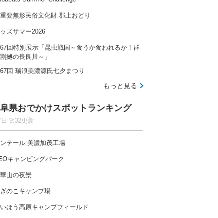
重要無形民俗文化財 郡上おどり
ッズサマー2026
67回特別展示「昆虫戦国～食うか食われるか！群
割拠の長良川～」
67回 瑞浪美濃源氏七夕まつり
もっと見る
阜県おでかけスポットランキング
7日 9:32更新
ンテール 美濃加茂工場
EOキャンピングパーク
華山の夜景
ぎのこキャンプ場
いほう高原キャンプフィールド