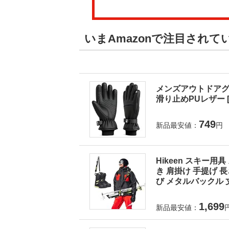
いまAmazonで注目され
メンズアウトドアグ
滑り止めPUレザー 
749
新品最安値：
円
Hikeen スキー
き 肩掛け 手提げ 
び メタルバックル 
1,699
新品最安値：