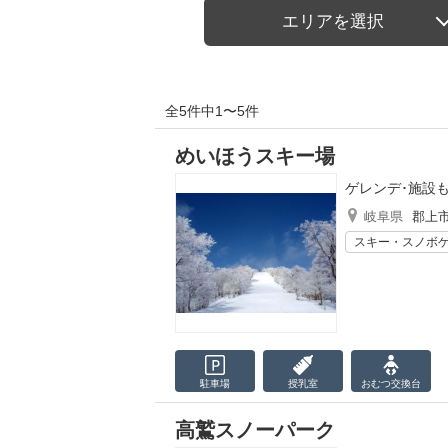
エリアを選択
全5件中1〜5件
めいほうスキー場
ゲレンデ･施設
岐阜県
郡上
スキー・スノボ
駐車場
授乳室
おむつ
交換台
高鷲スノーパーク