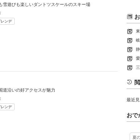
も雪遊びも楽しいダントツスケールのスキー場
市
お
ゲレンデ
東
岐
静
愛
三
閲
国道沿いの好アクセスが魅力
市
最近見
ゲレンデ
おで
夏