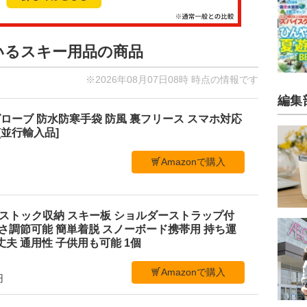
ているスキー用品の商品
※2026年08月07日08時 時点の情報です
編集
ローブ 防水防寒手袋 防風 裏フリース スマホ対応
[並行輸入品]
Amazonで購入
用具 ストック収納 スキー板 ショルダーストラップ付
長さ調節可能 簡単着脱 スノーボード携帯用 持ち運
丈夫 通用性 子供用も可能 1個
Amazonで購入
円