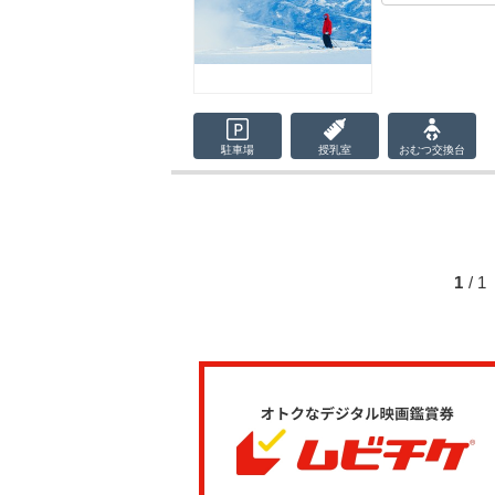
駐車場
授乳室
おむつ
交換台
1
/ 