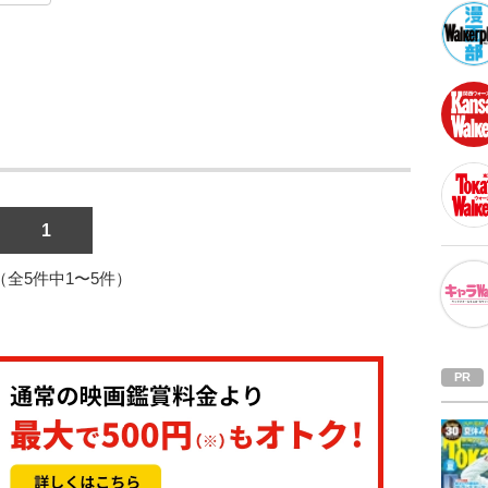
1
1（全5件中1〜5件）