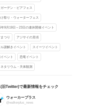
アガーデン・ビアフェス
かけ祭り・ウォーターフェス
26年9月19日～23日の連休開催イベント
夕まつり
アジサイの見頃
アル謎解きイベント
スイーツイベント
酒イベント
恐竜イベント
ラネタリウム・天体観測
X(旧Twitter)で最新情報をチェック
ウォーカープラス
@walkerplus_news