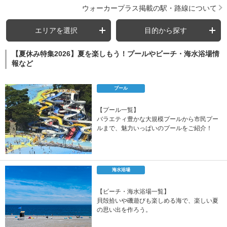
ウォーカープラス掲載の駅・路線について
エリアを選択
目的から探す
【夏休み特集2026】夏を楽しもう！プールやビーチ・海水浴場情
報など
プール
【プール一覧】
バラエティ豊かな大規模プールから市民プー
ルまで、魅力いっぱいのプールをご紹介！
海水浴場
【ビーチ・海水浴場一覧】
貝殻拾いや磯遊びも楽しめる海で、楽しい夏
の思い出を作ろう。