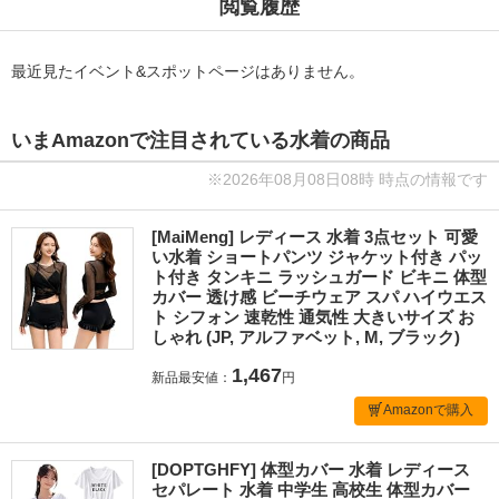
閲覧履歴
最近見たイベント&スポットページはありません。
いまAmazonで注目されている水着の商品
※2026年08月08日08時 時点の情報です
[MaiMeng] レディース 水着 3点セット 可愛
い水着 ショートパンツ ジャケット付き パッ
ト付き タンキニ ラッシュガード ビキニ 体型
カバー 透け感 ビーチウェア スパ ハイウエス
ト シフォン 速乾性 通気性 大きいサイズ お
しゃれ (JP, アルファベット, M, ブラック)
1,467
新品最安値：
円
Amazonで購入
[DOPTGHFY] 体型カバー 水着 レディース
セパレート 水着 中学生 高校生 体型カバー