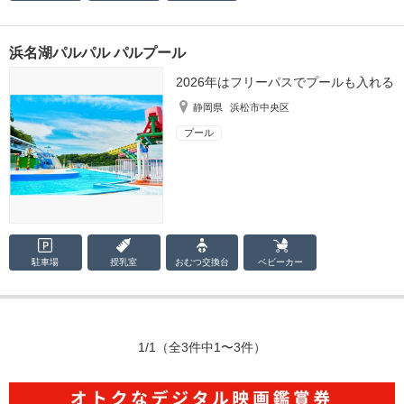
浜名湖パルパル パルプール
2026年はフリーパスでプールも入れる
静岡県
浜松市中央区
プール
駐車場
授乳室
おむつ
交換台
ベビーカー
1/1
（全3件中1〜3件）