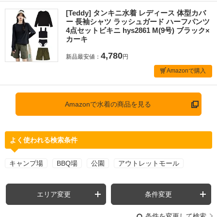
[Teddy] タンキニ水着 レディース 体型カバ
ー 長袖シャツ ラッシュガード ハーフパンツ
4点セットビキニ hys2861 M(9号) ブラック×
カーキ
4,780
新品最安値：
円
Amazonで購入
Amazonで水着の商品を見る
よく使われる検索条件
キャンプ場
BBQ場
公園
アウトレットモール
エリア変更
条件変更
条件を変更して検索