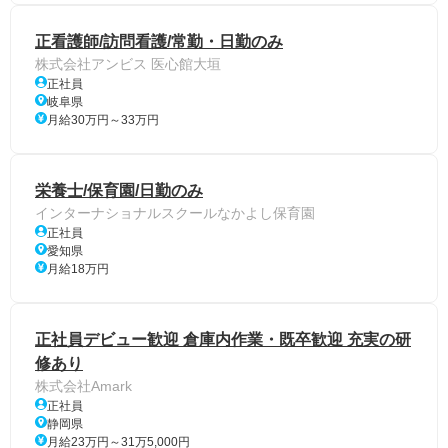
正看護師/訪問看護/常勤・日勤のみ
株式会社アンビス 医心館大垣
正社員
岐阜県
月給30万円～33万円
栄養士/保育園/日勤のみ
インターナショナルスクールなかよし保育園
正社員
愛知県
月給18万円
正社員デビュー歓迎 倉庫内作業・既卒歓迎 充実の研
修あり
株式会社Amark
正社員
静岡県
月給23万円～31万5,000円