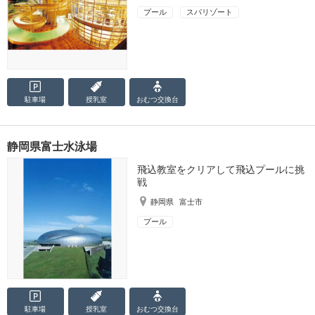
プール
スパリゾート
駐車場
授乳室
おむつ
交換台
静岡県富士水泳場
飛込教室をクリアして飛込プールに挑
戦
静岡県
富士市
プール
駐車場
授乳室
おむつ
交換台