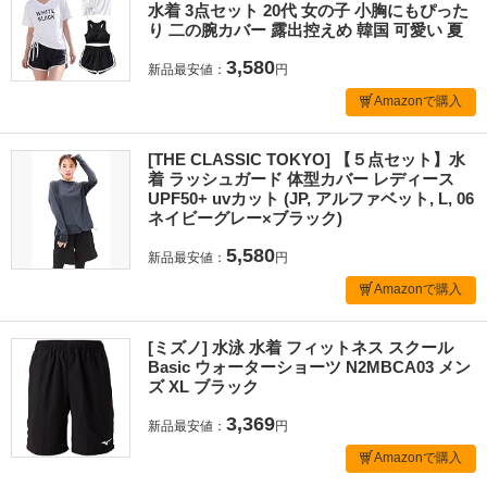
水着 3点セット 20代 女の子 小胸にもぴった
り 二の腕カバー 露出控えめ 韓国 可愛い 夏
3,580
新品最安値：
円
Amazonで購入
[THE CLASSIC TOKYO] 【５点セット】水
着 ラッシュガード 体型カバー レディース
UPF50+ uvカット (JP, アルファベット, L, 06
ネイビーグレー×ブラック)
5,580
新品最安値：
円
Amazonで購入
[ミズノ] 水泳 水着 フィットネス スクール
Basic ウォーターショーツ N2MBCA03 メン
ズ XL ブラック
3,369
新品最安値：
円
Amazonで購入