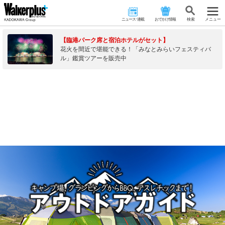
ニュース･連載
おでかけ情報
検 索
メニュー
【臨港パーク席と宿泊ホテルがセット】
花火を間近で堪能できる！「みなとみらいフェスティバ
ル」鑑賞ツアーを販売中