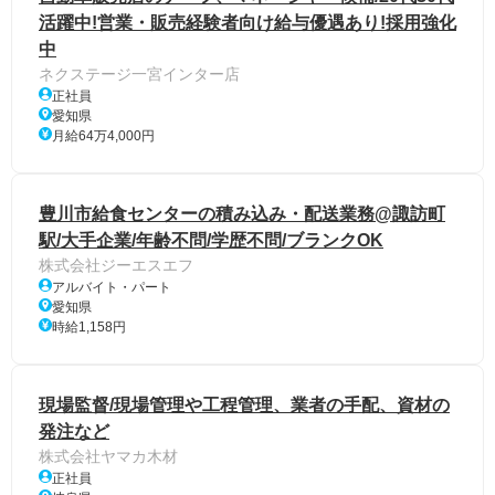
活躍中!営業・販売経験者向け給与優遇あり!採用強化
中
ネクステージ一宮インター店
正社員
愛知県
月給64万4,000円
豊川市給食センターの積み込み・配送業務@諏訪町
駅/大手企業/年齢不問/学歴不問/ブランクOK
株式会社ジーエスエフ
アルバイト・パート
愛知県
時給1,158円
現場監督/現場管理や工程管理、業者の手配、資材の
発注など
株式会社ヤマカ木材
正社員