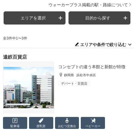
ウォーカープラス掲載の駅・路線について
エリアを選択
目的から探す
全3件中1〜3件
エリアや条件で絞り込む
遠鉄百貨店
コンセプトの違う本館と新館が特徴
静岡県
浜松市中央区
デパート・百貨店
駐車場
授乳室
おむつ
交換台
ベビーカー