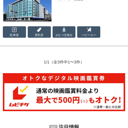
駐車場
授乳室
おむつ
交換台
ベビーカー
1/1
（全3件中1〜3件）
注目情報