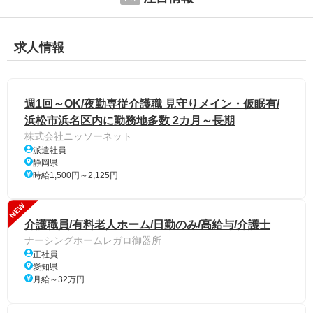
求人情報
週1回～OK/夜勤専従介護職 見守りメイン・仮眠有/
浜松市浜名区内に勤務地多数 2カ月～長期
株式会社ニッソーネット
派遣社員
静岡県
時給1,500円～2,125円
NEW
介護職員/有料老人ホーム/日勤のみ/高給与/介護士
ナーシングホームレガロ御器所
正社員
愛知県
月給～32万円