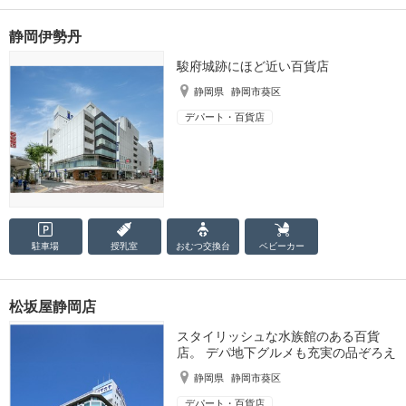
静岡伊勢丹
駿府城跡にほど近い百貨店
静岡県
静岡市葵区
デパート・百貨店
駐車場
授乳室
おむつ
交換台
ベビーカー
松坂屋静岡店
スタイリッシュな水族館のある百貨
店。 デパ地下グルメも充実の品ぞろえ
静岡県
静岡市葵区
デパート・百貨店