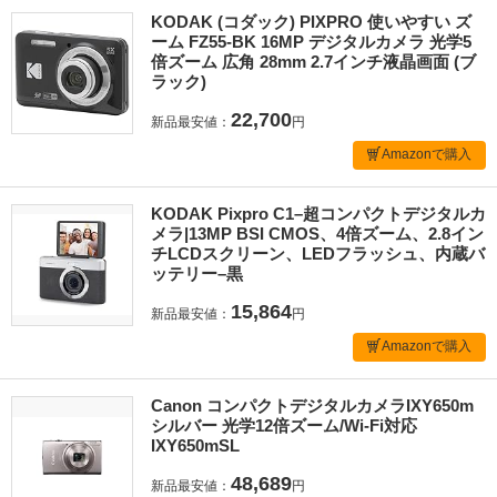
KODAK (コダック) PIXPRO 使いやすい ズ
ーム FZ55-BK 16MP デジタルカメラ 光学5
倍ズーム 広角 28mm 2.7インチ液晶画面 (ブ
ラック)
22,700
新品最安値：
円
Amazonで購入
KODAK Pixpro C1–超コンパクトデジタルカ
メラ|13MP BSI CMOS、4倍ズーム、2.8イン
チLCDスクリーン、LEDフラッシュ、内蔵バ
ッテリー–黒
15,864
新品最安値：
円
Amazonで購入
Canon コンパクトデジタルカメラIXY650m
シルバー 光学12倍ズーム/Wi-Fi対応
IXY650mSL
48,689
新品最安値：
円