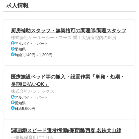
求人情報
厨房補助スタッフ・無資格可の調理師/調理スタッフ
株式会社シーユーシー・フーズ 重工大須病院内の厨房
アルバイト・パート
愛知県
時給1,140円～1,200円
医療施設ベッド等の搬入・設置作業「単発・短期・
長期/日払いOK」
株式会社ハンデックス
アルバイト・パート
愛知県
日給9,600円
調理師/スピード選考/常勤/保育園/西春 名鉄犬山線
小規模保育所にこりん