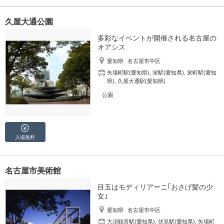
久屋大通公園
多彩なイベントが開催される名古屋の
オアシス
愛知県
名古屋市中区
矢場町駅(愛知県)
,
栄駅(愛知県)
,
栄町駅(愛知
県)
,
久屋大通駅(愛知県)
公園
入場無料
名古屋市美術館
目玉はモディリアーニ｢おさげ髪の少
女｣
愛知県
名古屋市中区
大須観音駅(愛知県)
,
伏見駅(愛知県)
,
矢場町