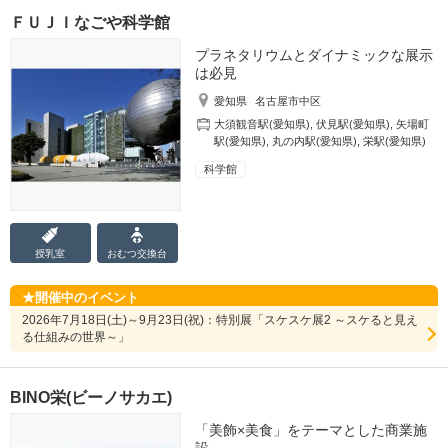
ＦＵＪＩなごや科学館
プラネタリウムとダイナミックな展示
は必見
愛知県
名古屋市中区
大須観音駅(愛知県)
,
伏見駅(愛知県)
,
矢場町
駅(愛知県)
,
丸の内駅(愛知県)
,
栄駅(愛知県)
科学館
授乳室
おむつ
交換台
開催中のイベント
2026年7月18日(土)～9月23日(祝)：特別展「スケスケ展2 ～スケると見え
る仕組みの世界～」
BINO栄(ビーノサカエ)
「美飾×美食」をテーマとした商業施