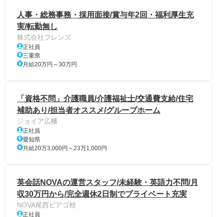
人事・総務事務・採用面接/賞与年2回・福利厚生充
実/転勤無し
株式会社フレンズ
正社員
三重県
月給20万円～30万円
「資格不問」介護職員/介護福祉士/交通費支給/住宅
補助あり/担当者オススメ/グループホーム
ジョイア広幡
正社員
愛知県
月給20万3,000円～23万1,000円
英会話NOVAの運営スタッフ/未経験・英語力不問/月
収30万円から/完全週休2日制でプライベート充実
NOVA尾西ピアゴ校
正社員