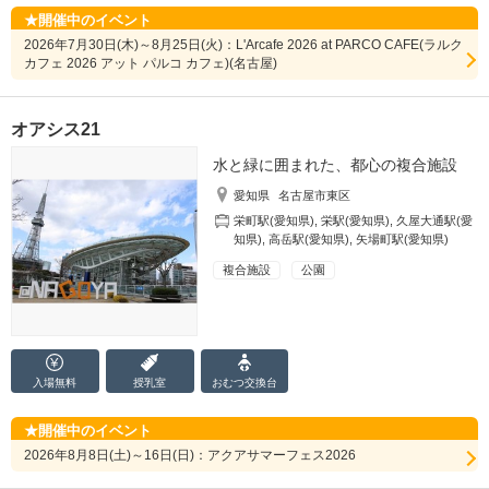
開催中のイベント
2026年7月30日(木)～8月25日(火)：L'Arcafe 2026 at PARCO CAFE(ラルク
カフェ 2026 アット パルコ カフェ)(名古屋)
オアシス21
水と緑に囲まれた、都心の複合施設
愛知県
名古屋市東区
栄町駅(愛知県)
,
栄駅(愛知県)
,
久屋大通駅(愛
知県)
,
高岳駅(愛知県)
,
矢場町駅(愛知県)
複合施設
公園
入場無料
授乳室
おむつ
交換台
開催中のイベント
2026年8月8日(土)～16日(日)：アクアサマーフェス2026