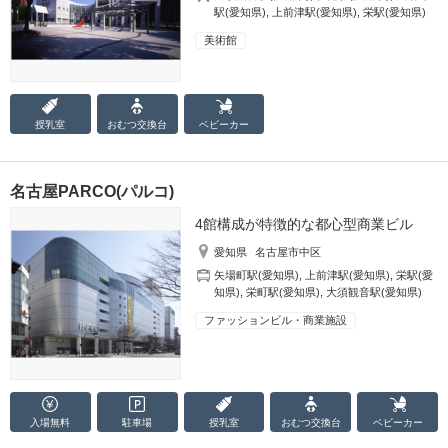
駅(愛知県)
,
上前津駅(愛知県)
,
栄駅(愛知県)
美術館
授乳室
おむつ
交換台
ベビーカー
名古屋PARCO(パルコ)
4館構成が特徴的な都心型商業ビル
愛知県
名古屋市中区
矢場町駅(愛知県)
,
上前津駅(愛知県)
,
栄駅(愛
知県)
,
栄町駅(愛知県)
,
大須観音駅(愛知県)
ファッションビル・商業施設
入場無料
駐車場
授乳室
おむつ
交換台
ベビーカー