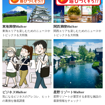
東海満喫Walker
関西満喫Walker
東海エリアを楽しむためのニュースや
関西エリアを楽しむためのニュースや
トピックスを大特集
トピックスを大特集
ビジネスWalker
星野リゾートWalker
気になるビジネスのアレコレ、ヒット
星野リゾートが運営する多彩な施設の
の裏側を徹底調査
最新情報をチェック！