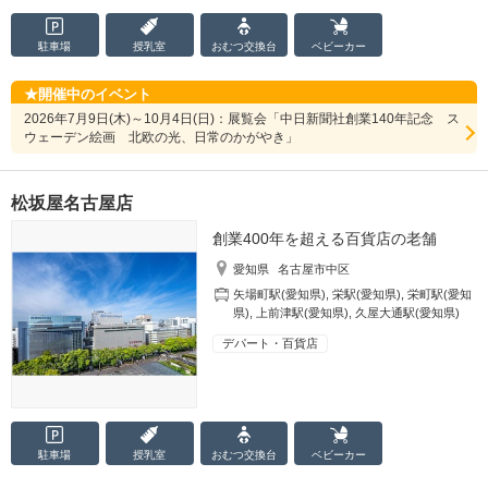
駐車場
授乳室
おむつ
交換台
ベビーカー
開催中のイベント
2026年7月9日(木)～10月4日(日)：展覧会「中日新聞社創業140年記念 ス
ウェーデン絵画 北欧の光、日常のかがやき」
松坂屋名古屋店
創業400年を超える百貨店の老舗
愛知県
名古屋市中区
矢場町駅(愛知県)
,
栄駅(愛知県)
,
栄町駅(愛知
県)
,
上前津駅(愛知県)
,
久屋大通駅(愛知県)
デパート・百貨店
駐車場
授乳室
おむつ
交換台
ベビーカー