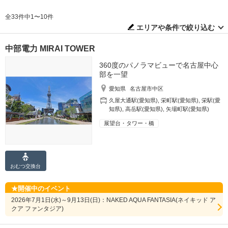
全33件中1〜10件
エリアや条件で絞り込む
中部電力 MIRAI TOWER
360度のパノラマビューで名古屋中心
部を一望
愛知県
名古屋市中区
久屋大通駅(愛知県)
,
栄町駅(愛知県)
,
栄駅(愛
知県)
,
高岳駅(愛知県)
,
矢場町駅(愛知県)
展望台・タワー・橋
おむつ
交換台
開催中のイベント
2026年7月1日(水)～9月13日(日)：NAKED AQUA FANTASIA(ネイキッド ア
クア ファンタジア)