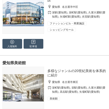
設
愛知県
名古屋市中区
栄駅(愛知県)
,
栄町駅(愛知県)
,
久屋大通駅(愛
知県)
,
矢場町駅(愛知県)
,
伏見駅(愛知県)
ファッションビル・商業施設
ショッピングモール
入場無料
駐車場
愛知県美術館
多様なジャンルの20世紀美術を体系的
に紹介
愛知県
名古屋市東区
栄町駅(愛知県)
,
栄駅(愛知県)
,
久屋大通駅(愛
知県)
,
高岳駅(愛知県)
,
矢場町駅(愛知県)
美術館