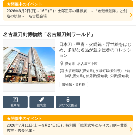
開催中のイベント
2026年8月2日(日)～16日(日)：士郎正宗の世界展 ～「攻殻機動隊」と創
造の軌跡～ 名古屋会場
名古屋刀剣博物館「名古屋刀剣ワールド」
日本刀・甲冑・火縄銃・浮世絵をはじ
め、多彩な名品が並ぶ圧巻のコレクシ
ョン
愛知県
名古屋市中区
大須観音駅(愛知県)
,
矢場町駅(愛知県)
,
上前
津駅(愛知県)
,
伏見駅(愛知県)
,
栄駅(愛知県)
博物館・資料館
駐車場
授乳室
おむつ
交換台
開催中のイベント
2026年7月11日(土)～9月27日(日)：特別展「戦国武将ゆかりの刀剣～豊臣
秀吉・秀長兄弟～」