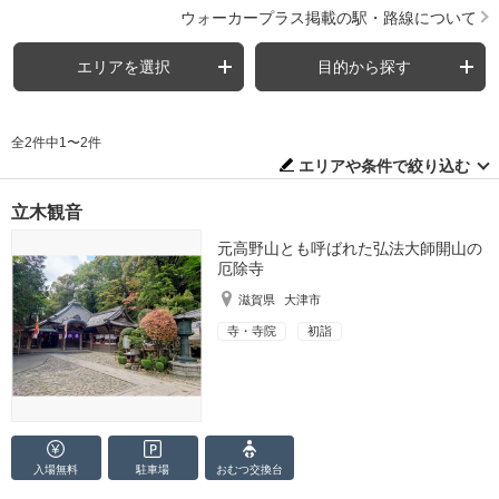
ウォーカープラス掲載の駅・路線について
エリアを選択
目的から探す
全2件中1〜2件
エリアや条件で絞り込む
立木観音
元高野山とも呼ばれた弘法大師開山の
厄除寺
滋賀県
大津市
寺・寺院
初詣
入場無料
駐車場
おむつ
交換台