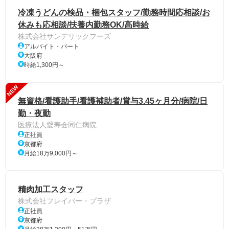
冷凍うどんの検品・梱包スタッフ/勤務時間応相談/お
休みも応相談/扶養内勤務OK/高時給
株式会社サンデリックフーズ
アルバイト・パート
大阪府
時給1,300円～
NEW
無資格/看護助手/看護補助者/賞与3.45ヶ月分/病院/日
勤・夜勤
医療法人愛寿会同仁病院
正社員
京都府
月給18万9,000円～
精肉加工スタッフ
株式会社フレイバー・プラザ
正社員
京都府