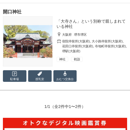
開口神社
「大寺さん」という別称で親しまれて
いる神社
大阪府
堺市堺区
宿院停留所(大阪府)
,
大小路停留所(大阪府)
,
花田口停留所(大阪府)
,
寺地町停留所(大阪府)
,
堺駅(大阪府)
神社
初詣
駐車場
授乳室
おむつ
交換台
1/1
（全2件中1〜2件）