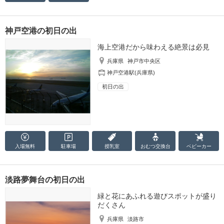
神戸空港の初日の出
海上空港だから味わえる絶景は必見
兵庫県
神戸市中央区
神戸空港駅(兵庫県)
初日の出
入場無料
駐車場
授乳室
おむつ
交換台
ベビーカー
淡路夢舞台の初日の出
緑と花にあふれる遊びスポットが盛り
だくさん
兵庫県
淡路市