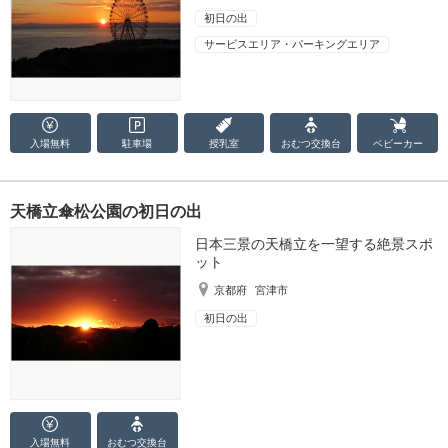
初日の出
サービスエリア・パーキングエリア
入場無料
駐車場
授乳室
おむつ
交換台
ベビーカー
天橋立傘松公園の初日の出
日本三景の天橋立を一望する絶景スポ
ット
京都府
宮津市
初日の出
入場無料
おむつ
交換台