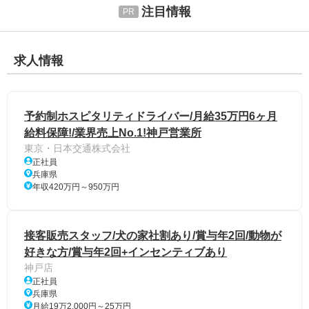
注目情報
求人情報
予約制ホスピタリティドライバー/月給35万円6ヶ月
給料保障!/業界売上No.1!神戸営業所
東京・日本交通株式会社
正社員
兵庫県
年収420万円～950万円
接客販売スタッフ/犬の家社割あり/賞与年2回/動物が
好きな方/賞与年2回+インセンティブあり
神戸店
正社員
兵庫県
月給19万2,000円～25万円