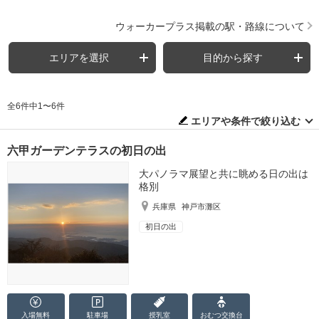
ウォーカープラス掲載の駅・路線について
エリアを選択
目的から探す
全6件中1〜6件
エリアや条件で絞り込む
六甲ガーデンテラスの初日の出
大パノラマ展望と共に眺める日の出は
格別
兵庫県
神戸市灘区
初日の出
入場無料
駐車場
授乳室
おむつ
交換台