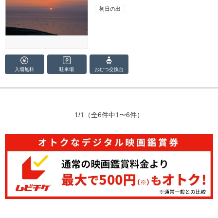
初日の出
入場無料
駐車場
おむつ
交換台
1/1
（全6件中1〜6件）