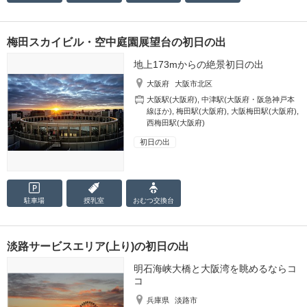
梅田スカイビル・空中庭園展望台の初日の出
地上173mからの絶景初日の出
大阪府
大阪市北区
大阪駅(大阪府)
,
中津駅(大阪府・阪急神戸本
線ほか)
,
梅田駅(大阪府)
,
大阪梅田駅(大阪府)
,
西梅田駅(大阪府)
初日の出
駐車場
授乳室
おむつ
交換台
淡路サービスエリア(上り)の初日の出
明石海峡大橋と大阪湾を眺めるならコ
コ
兵庫県
淡路市