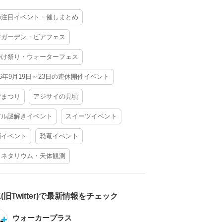
の注目イベント・催しまとめ
アガーデン・ビアフェス
かけ祭り・ウォーターフェス
26年9月19日～23日の連休開催イベント
夕まつり
アジサイの見頃
アル謎解きイベント
スイーツイベント
酒イベント
恐竜イベント
ラネタリウム・天体観測
X(旧Twitter)で最新情報をチェック
ウォーカープラス