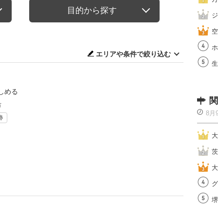
目的から探す
ジ
空
ホ
エリアや条件で絞り込む
生
しめる
関
市
8月
跡
大
茨
大
グ
堺