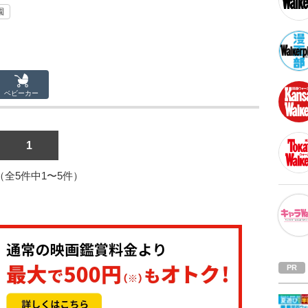
園
ベビーカー
1
1（全5件中1〜5件）