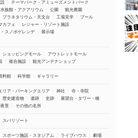
施設
テーマパーク・アミューズメントパーク
水族館・アクアリウム
公園
観光農園
プラネタリウム・天文台
工場見学
プール
マカフェ
レジャー・リゾート施設
ー・スノボゲレンデ
展示場
ショッピングモール
アウトレットモール
設
複合施設
観光アンテナショップ
資料館
科学館
ギャラリー
エリア・パーキングエリア
神社
寺・寺院
歴史建造物
遺跡
史跡
展望台・タワー・橋
夜景
その他の名所
スパリゾート
スポーツ施設・スタジアム
ライブハウス
劇場