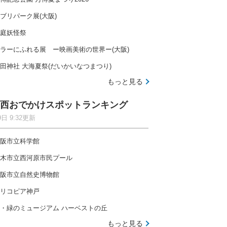
ブリパーク展(大阪)
庭妖怪祭
ラーにふれる展 ー映画美術の世界ー(大阪)
田神社 大海夏祭(だいかいなつまつり)
もっと見る
西おでかけスポットランキング
9日 9:32更新
阪市立科学館
木市立西河原市民プール
阪市立自然史博物館
リコピア神戸
・緑のミュージアム ハーベストの丘
もっと見る