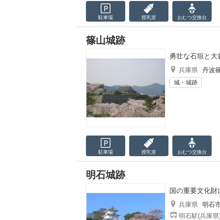
駐車場
授乳室
おむつ
交換台
篠山城跡
勇壮な石垣と大
兵庫県
丹波
城・城跡
駐車場
授乳室
おむつ
交換台
明石城跡
国の重要文化財
兵庫県
明石
明石駅(兵庫県