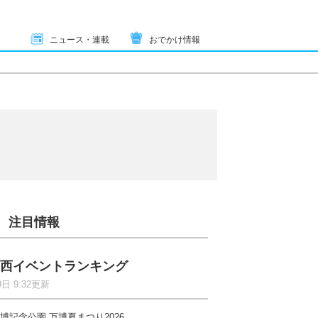
ニュース・連載
おでかけ情報
注目情報
西イベントランキング
9日 9:32更新
博記念公園 万博夏まつり2026