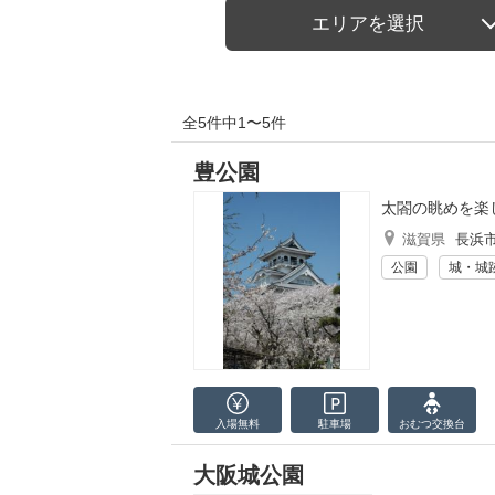
エリアを選択
全5件中1〜5件
豊公園
太閤の眺めを楽
滋賀県
長浜
公園
城・城
入場無料
駐車場
おむつ
交換台
大阪城公園