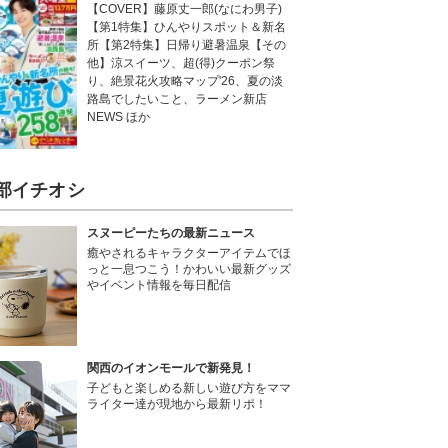
【COVER】藤原丈一郎(なにわ男子)
【第1特集】ひんやりスポット＆新名
所【第2特集】日帰り避暑温泉【その
他】涼スイーツ、超(得)クーポン祭
り、絶景花火攻略マップ'26、夏の淡
路島でしたいこと、ラーメン新店
NEWS ほか
部イチオシ
スヌーピーたちの最新ニュース
癒やされるキャラクターアイテムでほ
っと一息つこう！かわいい最新グッズ
やイベント情報を毎日配信
関西のイオンモールで新発見！
子どもと楽しめる新しい遊び方をママ
ライター達が現地から最新リポ！