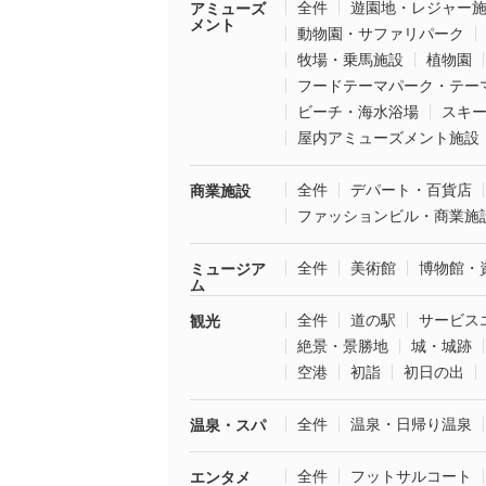
全件
遊園地・レジャー
アミューズ
メント
動物園・サファリパーク
牧場・乗馬施設
植物園
フードテーマパーク・テー
ビーチ・海水浴場
スキ
屋内アミューズメント施設
全件
デパート・百貨店
商業施設
ファッションビル・商業施
全件
美術館
博物館・
ミュージア
ム
全件
道の駅
サービス
観光
絶景・景勝地
城・城跡
空港
初詣
初日の出
全件
温泉・日帰り温泉
温泉・スパ
全件
フットサルコート
エンタメ