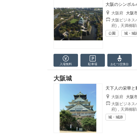
大阪のシンボル
大阪府
大阪
大阪ビジネスパ
府)
,
天満橋駅
公園
城・城
入場無料
駐車場
おむつ
交換台
大阪城
天下人の栄華と
大阪府
大阪
大阪ビジネスパ
府)
,
天満橋駅
城・城跡