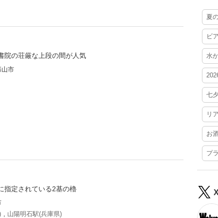
夏
ビ
書院の荘厳な上段の間が人気
水
篠山市
20
七
リ
お
プ
に指定されている2基の櫓
市
)
,
山陽明石駅(兵庫県)