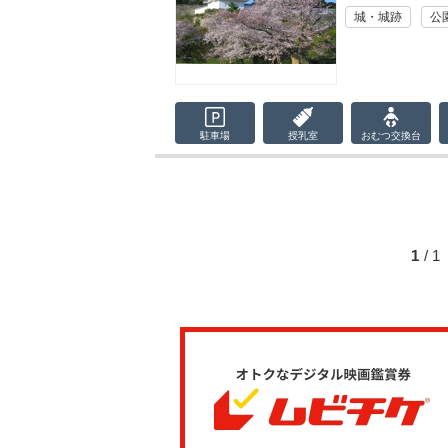
城・城跡
公
駐車場
授乳室
おむつ
交換台
1
/ 