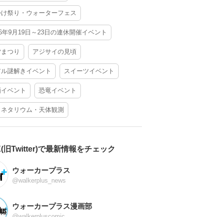
かけ祭り・ウォーターフェス
26年9月19日～23日の連休開催イベント
夕まつり
アジサイの見頃
アル謎解きイベント
スイーツイベント
酒イベント
恐竜イベント
ラネタリウム・天体観測
X(旧Twitter)で最新情報をチェック
ウォーカープラス
@walkerplus_news
ウォーカープラス漫画部
@walkerpluscomic