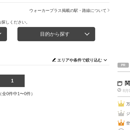
ウォーカープラス掲載の駅・路線について
お探しください。
目的から探す
エリアや条件で絞り込む
1
関
8月
1（全0件中1〜0件）
万
ジ
空