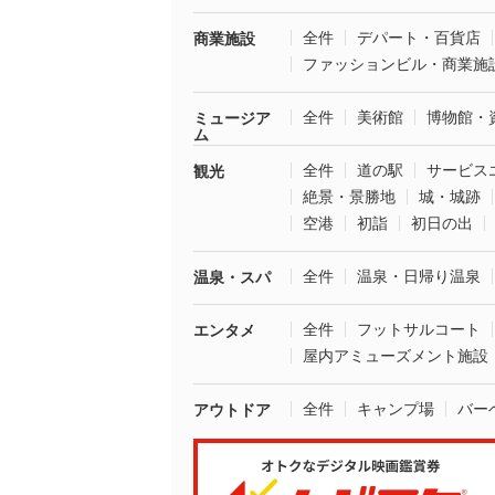
全件
デパート・百貨店
商業施設
ファッションビル・商業施
全件
美術館
博物館・
ミュージア
ム
全件
道の駅
サービス
観光
絶景・景勝地
城・城跡
空港
初詣
初日の出
全件
温泉・日帰り温泉
温泉・スパ
全件
フットサルコート
エンタメ
屋内アミューズメント施設
全件
キャンプ場
バー
アウトドア