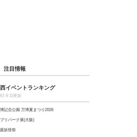
注目情報
西イベントランキング
9日 9:32更新
博記念公園 万博夏まつり2026
ブリパーク展(大阪)
庭妖怪祭