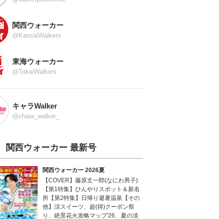
関西ウォーカー
@KansaiWalkers
東海ウォーカー
@TokaiWalkers
キャラWalker
@chara_walker_
関西ウォーカー 最新号
関西ウォーカー 2026夏
【COVER】藤原丈一郎(なにわ男子)
【第1特集】ひんやりスポット＆新名
所【第2特集】日帰り避暑温泉【その
他】涼スイーツ、超(得)クーポン祭
り、絶景花火攻略マップ'26、夏の淡