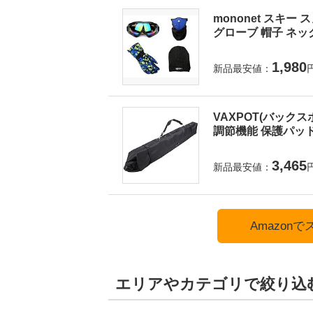
mononet スキー
グローブ 帽子 ネッ
1,980
新品最安値：
VAXPOT(バックス
調節機能 保護パッド入
3,465
新品最安値：
Amazon
エリアやカテゴリで絞り込