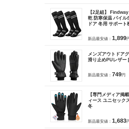
【2足組】 Findw
乾 防寒保温 パイル
ドア 冬用 サポート
1,899
新品最安値：
メンズアウトドアグ
滑り止めPUレザー 
749
新品最安値：
円
【専門メディア掲載！
ィース ユニセックス
冬
1,683
新品最安値：