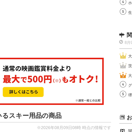
ホ
生
関
8月
大
茨
大
グ
堺
ているスキー用品の商品
お
※2026年08月09日08時 時点の情報です
関