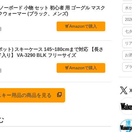
 スノーボード 小物 セット 初心者 用 ゴーグル マスク
水
クウォーマー (ブラック、メンズ)
20
Amazonで購入
円
七
リ
ポット) スキーケース 145~180cmまで対応 【長さ
り】 VA-3290 BLK フリーサイズ
お
プ
Amazonで購入
円
でスキー用品の商品を見る
む