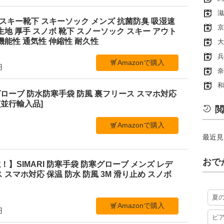
滋
ayスキー靴下 スキーソック メンズ 抗菌防臭 吸湿速
京
生地 厚手 スノボ 靴下 スノーソック スキー アウト
機能性 通気性 伸縮性 耐久性
大
兵
Amazonで購入
円
奈
和
ローブ 防水防寒手袋 防風 裏フリース スマホ対応
[並行輸入品]
閲
Amazonで購入
最近見
おで
】SIMARI 防寒手袋 防寒グローブ メンズ レデ
 スマホ対応 保温 防水 防風 3M 滑り止め スノボ
夏
Amazonで購入
円
ビ