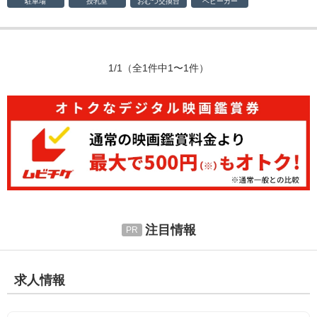
駐車場
授乳室
おむつ
交換台
ベビーカー
1/1
（全1件中1〜1件）
注目情報
求人情報