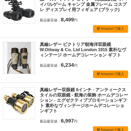
イバルゲーム キャンプ 金属フレーム コスプ
レ ディスプレイ用フィギュア (ブラック)
8,499
新品最安値：
円
Amazonで購入
真鍮レザー ビクトリア朝海洋双眼鏡
W.Ottway & Co. Ltd London 1915 素朴なヴ
ィンテージ ホームデコレーション ギフト
6,234
新品最安値：
円
Amazonで購入
真鍮レザー双眼鏡 6インチ - アンティークス
タイルの双眼鏡 - 航海の装飾 ホームデコレー
ション - エグゼクティブプロモーションギフ
ト 素朴なヴィンテージホームデコレーショ
ンギフト
6,997
新品最安値：
円
Amazonで購入