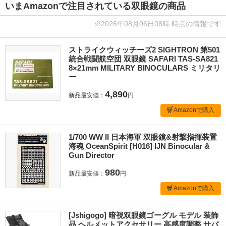
いまAmazonで注目されている双眼鏡の商品
※2026年08月06日08時 時点の情報です
ストライクウィッチーズ2 SIGHTRON 第501
統合戦闘航空団 双眼鏡 SAFARI TAS-SA821
8×21mm MILITARY BINOCULARS ミリタリ
ー
4,890
新品最安値：
円
Amazonで購入
1/700 WW II 日本海軍 双眼鏡&射撃指揮装置
海魂 OceanSpirit [H016] IJN Binocular &
Gun Director
980
新品最安値：
円
Amazonで購入
[Jshigogo] 暗視双眼鏡ゴーグル モデル 装飾
品 ヘルメットアクセサリー 高感度調整 サバ