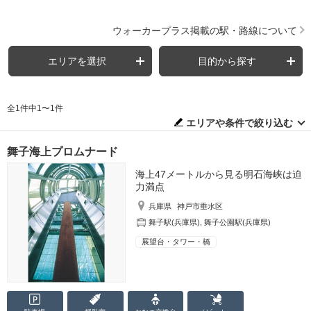
ウォーカープラス掲載の駅・路線について
エリアを選択
目的から探す
全1件中1〜1件
エリアや条件で絞り込む
舞子海上プロムナード
海上47メートルから見る明石海峡は迫
力満点
兵庫県
神戸市垂水区
舞子駅(兵庫県)
,
舞子公園駅(兵庫県)
展望台・タワー・橋