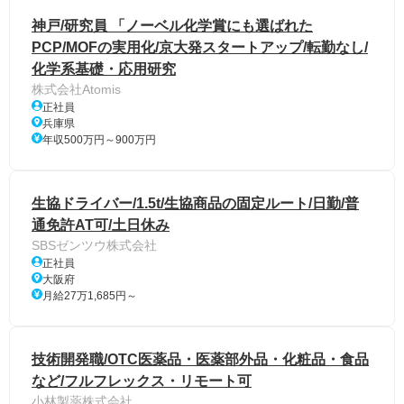
神戸/研究員 「ノーベル化学賞にも選ばれた
PCP/MOFの実用化/京大発スタートアップ/転勤なし/
化学系基礎・応用研究
株式会社Atomis
正社員
兵庫県
年収500万円～900万円
生協ドライバー/1.5t/生協商品の固定ルート/日勤/普
通免許AT可/土日休み
SBSゼンツウ株式会社
正社員
大阪府
月給27万1,685円～
技術開発職/OTC医薬品・医薬部外品・化粧品・食品
など/フルフレックス・リモート可
小林製薬株式会社