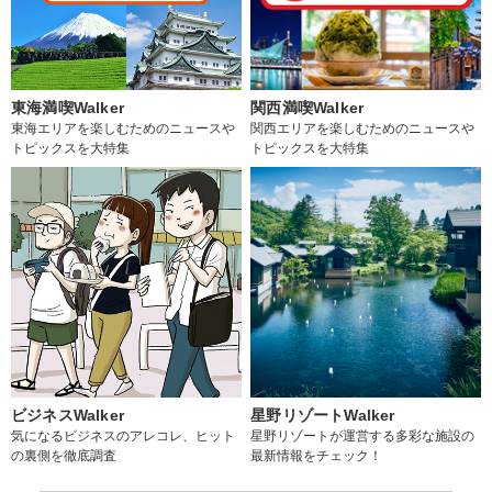
東海満喫Walker
関西満喫Walker
東海エリアを楽しむためのニュースや
関西エリアを楽しむためのニュースや
トピックスを大特集
トピックスを大特集
ビジネスWalker
星野リゾートWalker
気になるビジネスのアレコレ、ヒット
星野リゾートが運営する多彩な施設の
の裏側を徹底調査
最新情報をチェック！