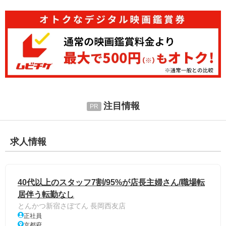
注目情報
求人情報
40代以上のスタッフ7割/95%が店長主婦さん/職場転
居伴う転勤なし
とんかつ新宿さぼてん 長岡西友店
正社員
京都府