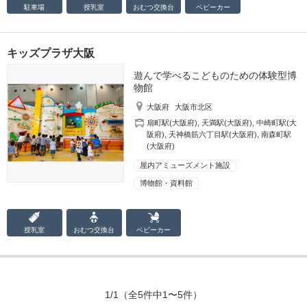
駐車場
授乳室
おむつ
交換台
ベビーカー
キッズプラザ大阪
遊んで学べるこどものための体験型博
物館
大阪府
大阪市北区
扇町駅(大阪府)
,
天満駅(大阪府)
,
中崎町駅(大
阪府)
,
天神橋筋六丁目駅(大阪府)
,
南森町駅
(大阪府)
屋内アミューズメント施設
博物館・資料館
授乳室
おむつ
交換台
ベビーカー
1/1
（全5件中1〜5件）