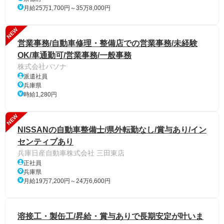
月給25万1,700円～35万8,000円
NEW
営業事務/自動車修理・整備店での営業事務/未経験
OK/車通勤可/営業事務/一般事務
株式会社パソナ
派遣社員
兵庫県
時給1,280円
NEW
NISSANの自動車整備士/県外転勤なし/賞与あり/イン
センティブあり
兵庫日産自動車株式会社 三田東店
正社員
兵庫県
月給19万7,200円～24万6,600円
溶接工・製缶工/昇給・賞与ありで長期安定が叶いま