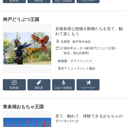
駐車場
授乳室
おむつ
交換台
ベビーカー
神戸どうぶつ王国
多種多様な植物＆動物たちを見て、触
れて楽しもう
兵庫県
神戸市中央区
計算科学センター駅(神戸どうぶつ王国・
「富岳」前)(兵庫県)
動物園・サファリパーク
屋内アミューズメント施設
駐車場
授乳室
おむつ
交換台
ベビーカー
東条湖おもちゃ王国
見て、触れて、体験できるおもちゃの
テーマパーク