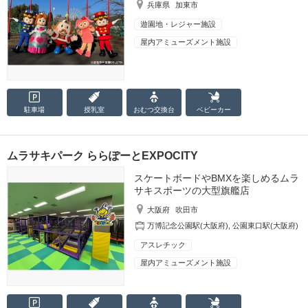
兵庫県
加東市
遊園地・レジャー施設
屋内アミューズメント施設
駐車場
授乳室
おむつ
交換台
ベビーカー
ムラサキパーク ららぽーとEXPOCITY
スケートボードやBMXを楽しめるムラ
サキスポーツの大型旗艦店
大阪府
吹田市
万博記念公園駅(大阪府)
,
公園東口駅(大阪府)
アスレチック
屋内アミューズメント施設