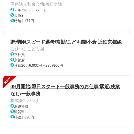
医療法人和泉会/和泉丘病院
アルバイト・パート
大阪府
時給1,177円
調理師/スピード選考/常勤/こども園/小倉 近鉄京都線
こひつじこども園
正社員
京都府
月給20万6,000円～23万800円
NEW
09月開始/即日スタート一般事務のお仕事/駅近/残業
なし/一般事務
株式会社パソナ
派遣社員
滋賀県
時給1,320円