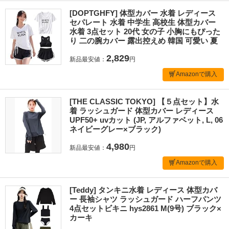
[DOPTGHFY] 体型カバー 水着 レディース
セパレート 水着 中学生 高校生 体型カバー
水着 3点セット 20代 女の子 小胸にもぴった
り 二の腕カバー 露出控えめ 韓国 可愛い 夏
2,829
新品最安値：
円
Amazonで購入
[THE CLASSIC TOKYO] 【５点セット】水
着 ラッシュガード 体型カバー レディース
UPF50+ uvカット (JP, アルファベット, L, 06
ネイビーグレー×ブラック)
4,980
新品最安値：
円
Amazonで購入
[Teddy] タンキニ水着 レディース 体型カバ
ー 長袖シャツ ラッシュガード ハーフパンツ
4点セットビキニ hys2861 M(9号) ブラック×
カーキ