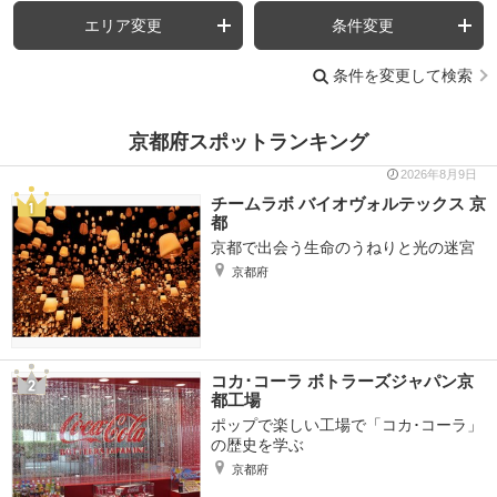
エリア変更
条件変更
条件を変更して検索
京都府スポットランキング
2026年8月9日
チームラボ バイオヴォルテックス 京
都
京都で出会う生命のうねりと光の迷宮
京都府
コカ･コーラ ボトラーズジャパン京
都工場
ポップで楽しい工場で「コカ･コーラ」
の歴史を学ぶ
京都府