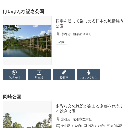
けいはんな記念公園
四季を通して楽しめる日本の風情漂う
公園
京都府
相楽郡精華町
公園
入場無料
駐車場
授乳室
おむつ
交換台
岡崎公園
多彩な文化施設が集まる京都を代表す
る総合公園
京都府
京都市左京区
東山駅(京都府)
,
蹴上駅(京都府)
,
三条京阪駅