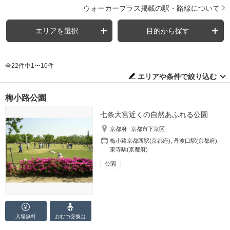
ウォーカープラス掲載の駅・路線について
エリアを選択
目的から探す
全22件中1〜10件
エリアや条件で絞り込む
梅小路公園
七条大宮近くの自然あふれる公園
京都府
京都市下京区
梅小路京都西駅(京都府)
,
丹波口駅(京都府)
,
東寺駅(京都府)
公園
入場無料
おむつ
交換台