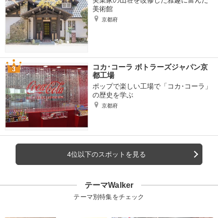
美術館
京都府
コカ･コーラ ボトラーズジャパン京
都工場
ポップで楽しい工場で「コカ･コーラ」
の歴史を学ぶ
京都府
4位以下のスポットを見る
テーマWalker
テーマ別特集をチェック