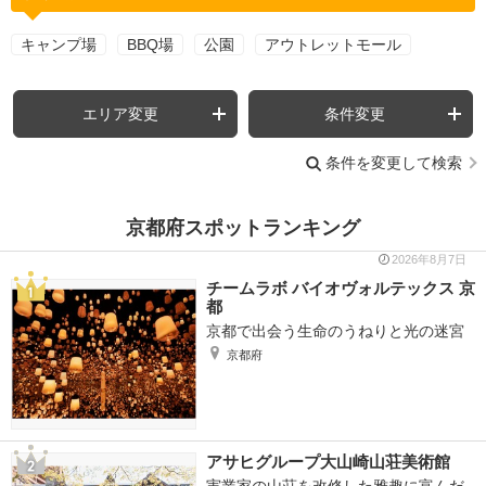
キャンプ場
BBQ場
公園
アウトレットモール
エリア変更
条件変更
条件を変更して検索
京都府スポットランキング
2026年8月7日
チームラボ バイオヴォルテックス 京
都
京都で出会う生命のうねりと光の迷宮
京都府
アサヒグループ大山崎山荘美術館
実業家の山荘を改修した雅趣に富んだ