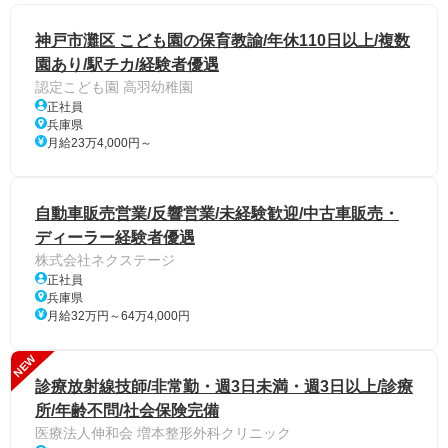
神戸市灘区 こども園の保育教諭/年休110日以上/複数
園あり/駅チカ/経験者優遇
認定こども園 高羽幼稚園
正社員
兵庫県
月給23万4,000円～
自動車販売営業/反響営業/未経験歓迎/中古車販売・
ディーラー経験者優遇
株式会社ネクステージ
正社員
兵庫県
月給32万円～64万4,000円
NEW
診療放射線技師/非常勤・週3日未満・週3日以上/診療
所/年齢不問/社会保険完備
医療法人伸和会 増本整形外科クリニック