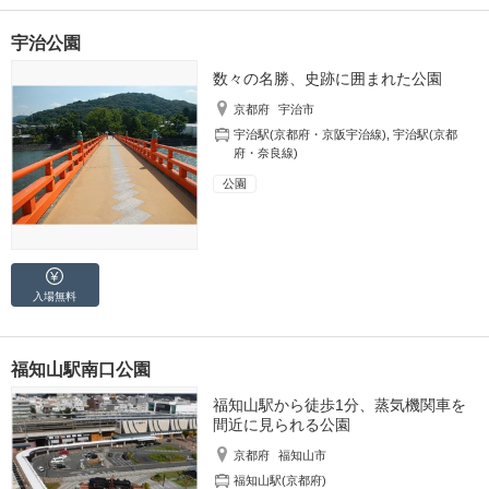
宇治公園
数々の名勝、史跡に囲まれた公園
京都府
宇治市
宇治駅(京都府・京阪宇治線)
,
宇治駅(京都
府・奈良線)
公園
入場無料
福知山駅南口公園
福知山駅から徒歩1分、蒸気機関車を
間近に見られる公園
京都府
福知山市
福知山駅(京都府)