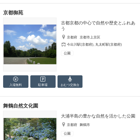
京都御苑
古都京都の中心で自然や歴史とふれあ
う
京都府
京都市上京区
今出川駅(京都府)
,
丸太町駅(京都府)
公園
入場無料
駐車場
おむつ
交換台
舞鶴自然文化園
大浦半島の豊かな自然を活かした公園
京都府
舞鶴市
公園