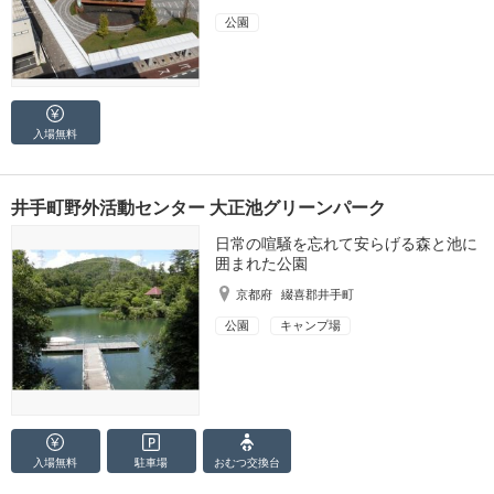
公園
入場無料
井手町野外活動センター 大正池グリーンパーク
日常の喧騒を忘れて安らげる森と池に
囲まれた公園
京都府
綴喜郡井手町
公園
キャンプ場
入場無料
駐車場
おむつ
交換台