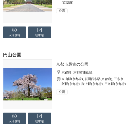
(京都府)
公園
入場無料
駐車場
円山公園
京都市最古の公園
京都府
京都市東山区
東山駅(京都府)
,
祇園四条駅(京都府)
,
三条京
阪駅(京都府)
,
蹴上駅(京都府)
,
三条駅(京都府)
公園
入場無料
駐車場