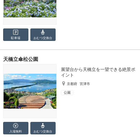
駐車場
おむつ
交換台
天橋立傘松公園
展望台から天橋立を一望できる絶景ポ
イント
京都府
宮津市
公園
入場無料
おむつ
交換台