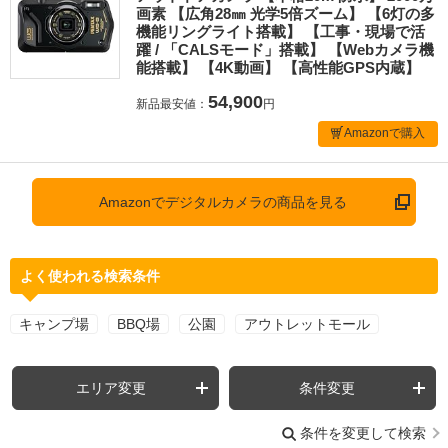
画素 【広角28㎜ 光学5倍ズーム】 【6灯の多
機能リングライト搭載】 【工事・現場で活
躍 / 「CALSモード」搭載】 【Webカメラ機
能搭載】 【4K動画】 【高性能GPS内蔵】
54,900
新品最安値：
円
Amazonで購入
Amazonでデジタルカメラの商品を見る
よく使われる検索条件
キャンプ場
BBQ場
公園
アウトレットモール
エリア変更
条件変更
条件を変更して検索