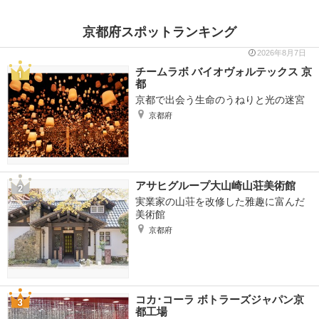
京都府スポットランキング
2026年8月7日
チームラボ バイオヴォルテックス 京
都
京都で出会う生命のうねりと光の迷宮
京都府
アサヒグループ大山崎山荘美術館
実業家の山荘を改修した雅趣に富んだ
美術館
京都府
コカ･コーラ ボトラーズジャパン京
都工場