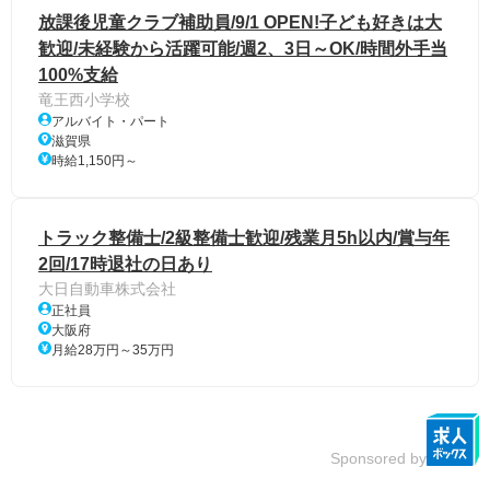
放課後児童クラブ補助員/9/1 OPEN!子ども好きは大
歓迎/未経験から活躍可能/週2、3日～OK/時間外手当
100%支給
竜王西小学校
アルバイト・パート
滋賀県
時給1,150円～
トラック整備士/2級整備士歓迎/残業月5h以内/賞与年
2回/17時退社の日あり
大日自動車株式会社
正社員
大阪府
月給28万円～35万円
Sponsored by