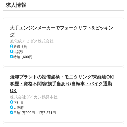
求人情報
大手エンジンメーカーでフォークリフト&ピッキン
グ
旭化成アミダス株式会社
派遣社員
滋賀県
時給1,600円
焼却プラントの設備点検・モニタリング/未経験OK!
学歴・資格不問/家族手当あり/自転車・バイク通勤
OK
株式会社ダイカン鶴見本社
正社員
大阪府
日給1万200円～1万5,371円