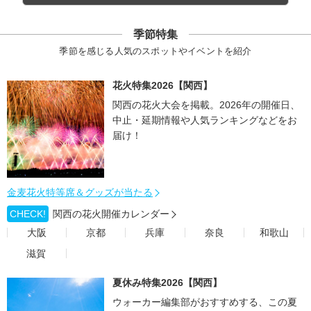
季節特集
季節を感じる人気のスポットやイベントを紹介
花火特集2026【関西】
関西の花火大会を掲載。2026年の開催日、
中止・延期情報や人気ランキングなどをお
届け！
金麦花火特等席＆グッズが当たる
CHECK!
関西の花火開催カレンダー
大阪
京都
兵庫
奈良
和歌山
滋賀
夏休み特集2026【関西】
ウォーカー編集部がおすすめする、この夏