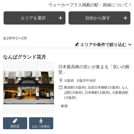
ウォーカープラス掲載の駅・路線について
エリアを選択
目的から探す
全2件中1〜2件
エリアや条件で絞り込む
なんばグランド花月
日本最高峰の笑いが集まる「笑いの殿
堂」
大阪府
大阪市中央区
難波駅(大阪府)
,
近鉄日本橋駅(大阪府)
,
なん
ば駅(大阪府)
,
日本橋駅(大阪府)
,
大阪難波駅
(大阪府)
劇場
授乳室
おむつ
交換台