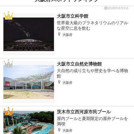
2026年8月9日
大阪市立科学館
世界最大級のプラネタリウムのリアル
な星空に息を飲む
大阪府
大阪市立自然史博物館
大自然の成り立ちや歴史を学べる博物
館
大阪府
茨木市立西河原市民プール
屋内プールと夏期限定の屋外プールを
満喫
大阪府