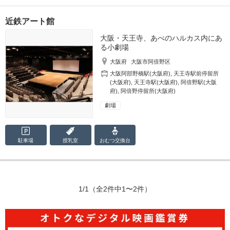
近鉄アート館
大阪・天王寺、あべのハルカス内にあ
る小劇場
大阪府
大阪市阿倍野区
大阪阿部野橋駅(大阪府)
,
天王寺駅前停留所
(大阪府)
,
天王寺駅(大阪府)
,
阿倍野駅(大阪
府)
,
阿倍野停留所(大阪府)
劇場
駐車場
授乳室
おむつ
交換台
1/1
（全2件中1〜2件）