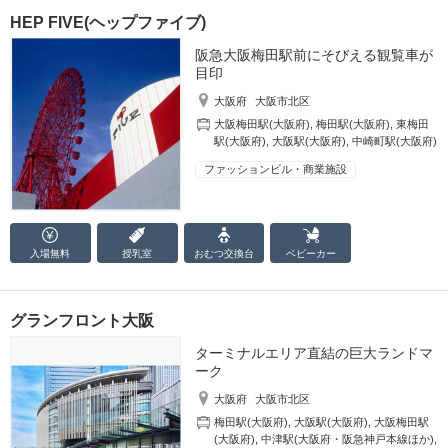
HEP FIVE(ヘップファイブ)
阪急大阪梅田駅前にそびえる観覧車が
目印
大阪府
大阪市北区
大阪梅田駅(大阪府)
,
梅田駅(大阪府)
,
東梅田
駅(大阪府)
,
大阪駅(大阪府)
,
中崎町駅(大阪府)
ファッションビル・商業施設
入場無料
授乳室
おむつ
交換台
ベビーカー
グランフロント大阪
ターミナルエリア直結の巨大ランドマ
ーク
大阪府
大阪市北区
梅田駅(大阪府)
,
大阪駅(大阪府)
,
大阪梅田駅
(大阪府)
,
中津駅(大阪府・阪急神戸本線ほか)
,