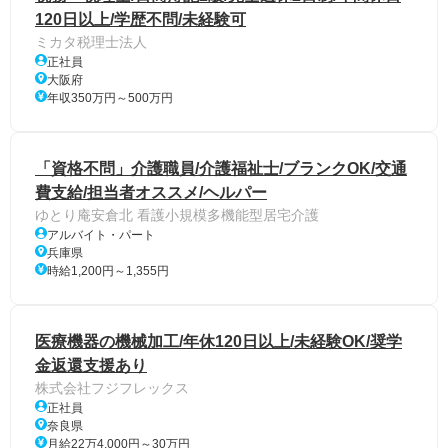
120日以上/学歴不問/未経験可
ミカタ税理士法人
正社員
大阪府
年収350万円～500万円
「資格不問」介護職員/介護福祉士/ブランクOK/交通
費支給/担当者オススメ/ヘルパー
ゆとり庵安倉北 看護小規模多機能型居宅介護
アルバイト・パート
兵庫県
時給1,200円～1,355円
医療機器の機械加工/年休120日以上/未経験OK/奨学
金返還支援あり
株式会社フジフレックス
正社員
奈良県
月給22万4,000円～30万円