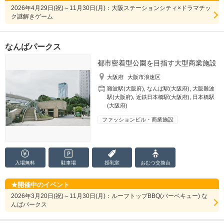
2026年4月29日(祝)～11月30日(月)：大阪ステーションシティ×ドラマチッ
ク謎解きゲーム
なんばパークス
都市密着型公園を目指す大型商業施設
大阪府
大阪市浪速区
難波駅(大阪府)
,
なんば駅(大阪府)
,
大阪難波
駅(大阪府)
,
近鉄日本橋駅(大阪府)
,
日本橋駅
(大阪府)
ファッションビル・商業施設
入場無料
駐車場
授乳室
おむつ
交換台
開催中のイベント
2026年3月20日(祝)～11月30日(月)：ルーフトップBBQ(バーベキュー) な
んばパークス