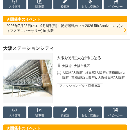
入場無料
駐車場
授乳室
おむつ
交換台
ベビーカー
開催中のイベント
2026年7月23日(木)～9月6日(日)：呪術廻戦カフェ2026 5th Anniversary(フ
ィフスアニバーサリー) in 大阪
大阪ステーションシティ
大阪駅が巨大な街になる
大阪府
大阪市北区
大阪駅(大阪府)
,
梅田駅(大阪府)
,
西梅田駅(大
阪府)
,
東梅田駅(大阪府)
,
大阪梅田駅(大阪府)
ファッションビル・商業施設
入場無料
駐車場
授乳室
おむつ
交換台
ベビーカー
開催中のイベント