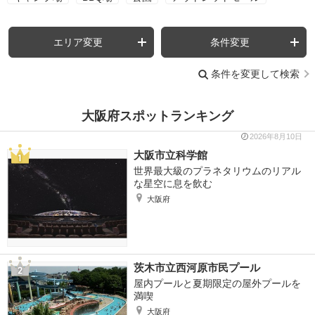
エリア変更
条件変更
条件を変更して検索
大阪府スポットランキング
2026年8月10日
大阪市立科学館
世界最大級のプラネタリウムのリアル
な星空に息を飲む
大阪府
茨木市立西河原市民プール
屋内プールと夏期限定の屋外プールを
満喫
大阪府