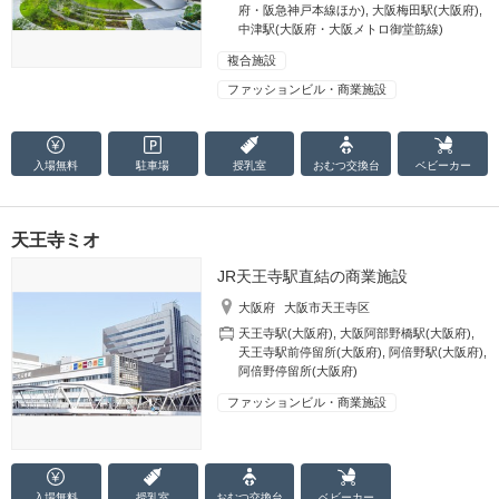
府・阪急神戸本線ほか)
,
大阪梅田駅(大阪府)
,
中津駅(大阪府・大阪メトロ御堂筋線)
複合施設
ファッションビル・商業施設
入場無料
駐車場
授乳室
おむつ
交換台
ベビーカー
天王寺ミオ
JR天王寺駅直結の商業施設
大阪府
大阪市天王寺区
天王寺駅(大阪府)
,
大阪阿部野橋駅(大阪府)
,
天王寺駅前停留所(大阪府)
,
阿倍野駅(大阪府)
,
阿倍野停留所(大阪府)
ファッションビル・商業施設
入場無料
授乳室
おむつ
交換台
ベビーカー