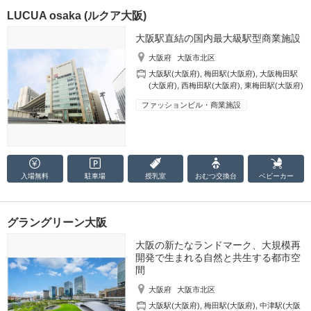
LUCUA osaka (ルクア大阪)
大阪駅直結の国内最大級駅型商業施設
大阪府
大阪市北区
大阪駅(大阪府)
,
梅田駅(大阪府)
,
大阪梅田駅
(大阪府)
,
西梅田駅(大阪府)
,
東梅田駅(大阪府)
ファッションビル・商業施設
入場無料
駐車場
授乳室
おむつ
交換台
ベビーカー
グラングリーン大阪
大阪の新たなランドマーク、大規模再
開発で生まれる自然と共生する都市空
間
大阪府
大阪市北区
大阪駅(大阪府)
,
梅田駅(大阪府)
,
中津駅(大阪