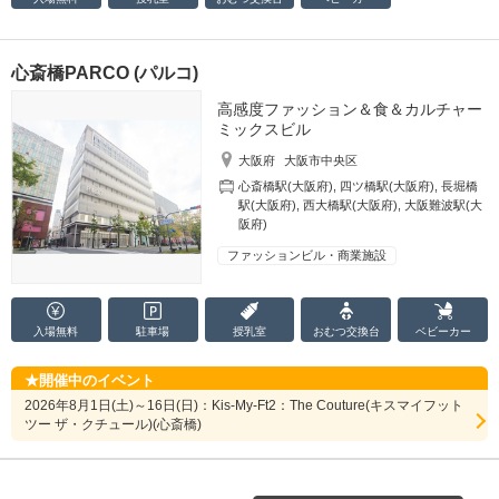
心斎橋PARCO (パルコ)
高感度ファッション＆食＆カルチャー
ミックスビル
大阪府
大阪市中央区
心斎橋駅(大阪府)
,
四ツ橋駅(大阪府)
,
長堀橋
駅(大阪府)
,
西大橋駅(大阪府)
,
大阪難波駅(大
阪府)
ファッションビル・商業施設
入場無料
駐車場
授乳室
おむつ
交換台
ベビーカー
開催中のイベント
2026年8月1日(土)～16日(日)：Kis-My-Ft2：The Couture(キスマイフット
ツー ザ・クチュール)(心斎橋)