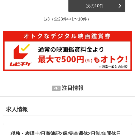
次の10件
1/3
（全23件中1〜10件）
注目情報
求人情報
税務・税理士/日商簿記2級/完全週休2日制/年間休日