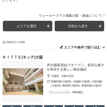
ウォーカープラス掲載の駅・路線について
エリアを選択
目的から探す
全23件中1〜10件
エリアや条件で絞り込む
ＫＩＴＴＥ(キッテ)大阪
JR大阪駅直結でオープン、多彩な魅力
を発信する新しい複合施設
大阪府
大阪市北区
西梅田駅(大阪府)
,
大阪駅(大阪府)
,
北新地駅
(大阪府)
,
梅田駅(大阪府)
,
東梅田駅(大阪府)
ファッションビル・商業施設