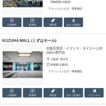
西梅田駅(大阪府)
ファッションビル・商業施設
入場無料
駐車場
授乳室
おむつ
交換台
KUZUHA MALL (くずはモール)
京阪百貨店・イズミヤ・ダイエーと約
240の専門店
大阪府
枚方市
樟葉駅(大阪府)
ファッションビル・商業施設
入場無料
駐車場
授乳室
おむつ
交換台
ベビーカー