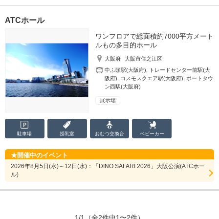
ATCホール
ワンフロアで総面積約7000平方メート
ルもの多目的ホール
大阪府
大阪市住之江区
中ふ頭駅(大阪府)
,
トレードセンター前駅(大
阪府)
,
コスモスクエア駅(大阪府)
,
ポートタウ
ン西駅(大阪府)
展示場
駐車場
授乳室
おむつ
交換台
ベビーカー
開催中のイベント
2026年8月5日(水)～12日(水)：「DINO SAFARI 2026」大阪公演(ATCホー
ル)
1/1
（全2件中1〜2件）