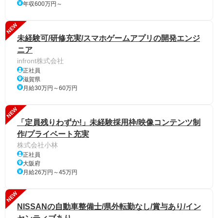
年収600万円～
NEW
未経験可/研修充実/スマホゲームアプリの開発エンジ
ニア
infront株式会社
正社員
滋賀県
月給30万円～60万円
NEW
「定員残りわずか!」未経験採用枠/映像コンテンツ制
作/プライベート充実
株式会社小林
正社員
大阪府
月給26万円～45万円
NEW
NISSANの自動車整備士/県外転勤なし/賞与あり/イン