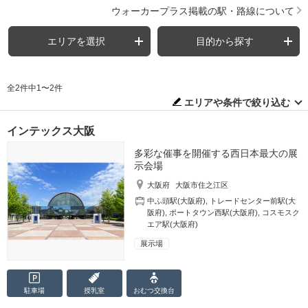
ウォーカープラス掲載の駅・路線について
エリアを選択
目的から探す
全2件中1〜2件
エリアや条件で絞り込む
インテックス大阪
多彩な催事を開催する西日本最大の展
示会場
大阪府
大阪市住之江区
中ふ頭駅(大阪府)
,
トレードセンター前駅(大
阪府)
,
ポートタウン西駅(大阪府)
,
コスモスク
エア駅(大阪府)
展示場
駐車場
授乳室
おむつ
交換台