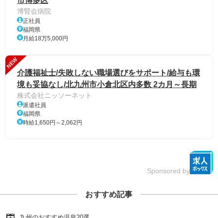
市博多区
博腎会病院
正社員
福岡県
月給18万5,000円
NEW
介護福祉士/失敗しない職場選びをサポート/給与も環
境も妥協なし/北九州市小倉北区内多数 2カ月～長期
株式会社ニッソーネット
派遣社員
福岡県
時給1,650円～2,062円
Sponsored by
おすすめ記事
九州のおすすめ温泉20選