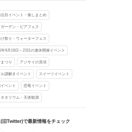
の注目イベント・催しまとめ
アガーデン・ビアフェス
かけ祭り・ウォーターフェス
26年9月19日～23日の連休開催イベント
夕まつり
アジサイの見頃
アル謎解きイベント
スイーツイベント
酒イベント
恐竜イベント
ラネタリウム・天体観測
X(旧Twitter)で最新情報をチェック