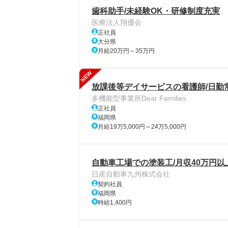
歯科助手/未経験OK・研修制度充実
医療法人翔優会
正社員
大分県
月給20万円～35万円
NEW
放課後等デイサービスの看護師/日勤
多機能型事業所Dear Families
正社員
福岡県
月給19万5,000円～24万5,000円
自動車工場での塗装工/月収40万円以上
日産自動車九州株式会社
契約社員
福岡県
時給1,400円