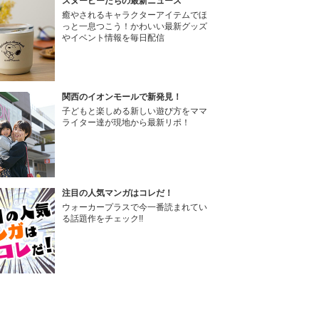
スヌーピーたちの最新ニュース
癒やされるキャラクターアイテムでほ
っと一息つこう！かわいい最新グッズ
やイベント情報を毎日配信
関西のイオンモールで新発見！
子どもと楽しめる新しい遊び方をママ
ライター達が現地から最新リポ！
注目の人気マンガはコレだ！
ウォーカープラスで今一番読まれてい
る話題作をチェック!!