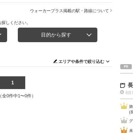
ウォーカープラス掲載の駅・路線について
お探しください。
目的から探す
エリアや条件で絞り込む
1
長
8月
1（全0件中1〜0件）
旅
(
グ
未