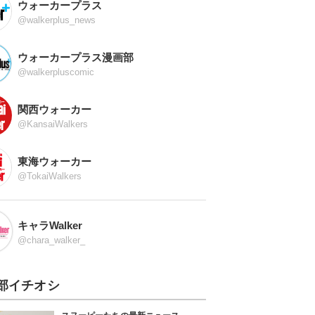
ウォーカープラス
@walkerplus_news
ウォーカープラス漫画部
@walkerpluscomic
関西ウォーカー
@KansaiWalkers
東海ウォーカー
@TokaiWalkers
キャラWalker
@chara_walker_
部イチオシ