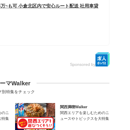
35万~も可 小倉北区内で安心ルート配送 社用車貸
Sponsored by
ーマWalker
マ別特集をチェック
関西満喫Walker
めのニ
関西エリアを楽しむためのニ
大特集
ュースやトピックスを大特集