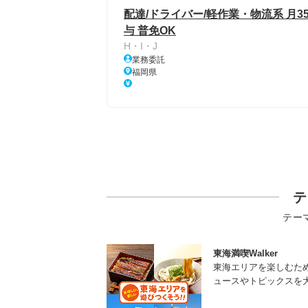
配達/ドライバー/軽作業・物流系 月
与 普免OK
H・I・J
業務委託
福岡県
テ
テー
東海満喫Walker
東海エリアを楽しむた
ュースやトピックスを