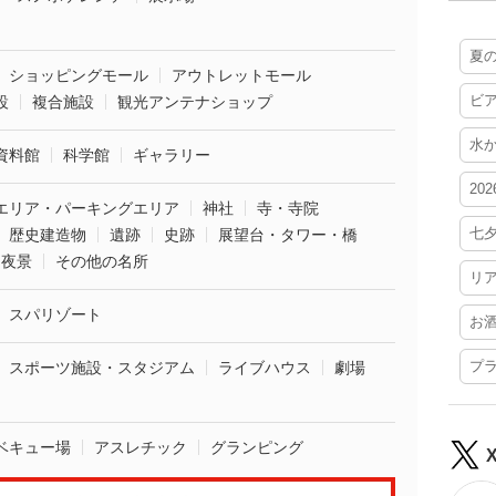
夏
ショッピングモール
アウトレットモール
ビ
設
複合施設
観光アンテナショップ
水
資料館
科学館
ギャラリー
20
エリア・パーキングエリア
神社
寺・寺院
七
歴史建造物
遺跡
史跡
展望台・タワー・橋
夜景
その他の名所
リ
スパリゾート
お
プ
スポーツ施設・スタジアム
ライブハウス
劇場
ベキュー場
アスレチック
グランピング