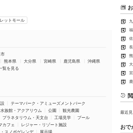
お
レットモール
九
福
佐
長
保市
熊
熊本県
大分県
宮崎県
鹿児島県
沖縄県
大
一覧を見る
宮
鹿
閲
施設
テーマパーク・アミューズメントパーク
水族館・アクアリウム
公園
観光農園
最近見
プラネタリウム・天文台
工場見学
プール
マカフェ
レジャー・リゾート施設
おで
ー・スノボゲレンデ
展示場