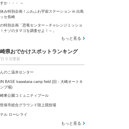
すか・・・ ～
休み特別企画！ふわふわ宇宙ステーション in 出島
ッセ長崎
の特別企画「恐竜センター～チャレンジミッショ
！ナゾのタマゴを調査せよ！～」
もっと見る
崎県おでかけスポットランキング
7日 9:32更新
んのこ温水センター
UN BASE kawatana camp field (旧：大崎オートキ
ンプ場)
崎東公園コミュニティプール
世保市総合グラウンド陸上競技場
テル ローレライ
もっと見る