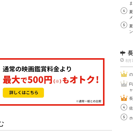
ま
夏
メ
夏
ン
長
8月
の
F
ャ
長
佐
ホ
む