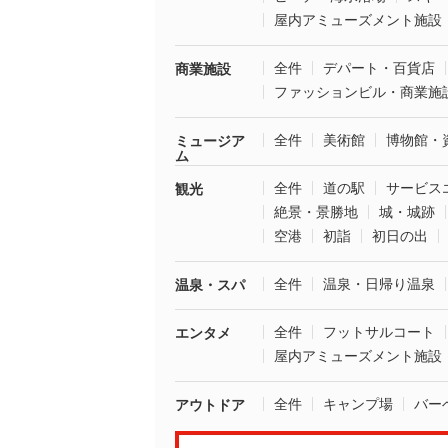
屋内アミューズメント施設
全件
デパート・百貨店
商業施設
ファッションビル・商業施
全件
美術館
博物館・
ミュージア
ム
全件
道の駅
サービス
観光
絶景・景勝地
城・城跡
空港
初詣
初日の出
全件
温泉・日帰り温泉
温泉・スパ
全件
フットサルコート
エンタメ
屋内アミューズメント施設
全件
キャンプ場
バー
アウトドア