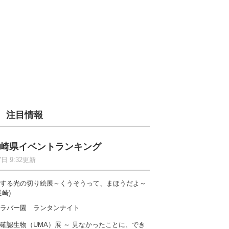
注目情報
崎県イベントランキング
7日 9:32更新
する光の切り絵展～くうそうって、まほうだよ～
長崎)
ラバー園 ランタンナイト
確認生物（UMA）展 ～ 見なかったことに、でき