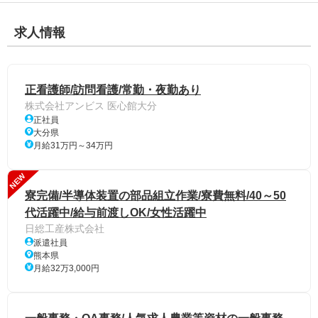
求人情報
正看護師/訪問看護/常勤・夜勤あり
株式会社アンビス 医心館大分
正社員
大分県
月給31万円～34万円
NEW
寮完備/半導体装置の部品組立作業/寮費無料/40～50
代活躍中/給与前渡しOK/女性活躍中
日総工産株式会社
派遣社員
熊本県
月給32万3,000円