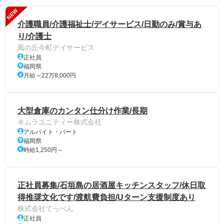
NEW
介護職員/介護福祉士/デイサービス/日勤のみ/賞与あ
り/介護士
風の丘今町デイサービス
正社員
福岡県
月給～22万8,000円
大型倉庫のカンタン仕分け作業/長期
キムラユニティー株式会社
アルバイト・パート
福岡県
時給1,250円～
正社員募集/石垣島の居酒屋キッチンスタッフ/休日取
得推奨文化です/渡航費負担/Uターン支援制度あり
株式会社てっぺん
正社員