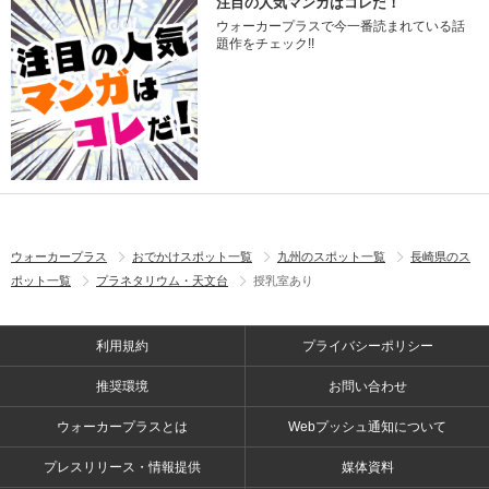
注目の人気マンガはコレだ！
ウォーカープラスで今一番読まれている話
題作をチェック!!
ウォーカープラス
おでかけスポット一覧
九州のスポット一覧
長崎県のス
ポット一覧
プラネタリウム・天文台
授乳室あり
利用規約
プライバシーポリシー
推奨環境
お問い合わせ
ウォーカープラスとは
Webプッシュ通知について
プレスリリース・情報提供
媒体資料