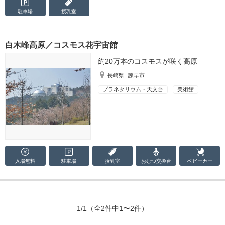
駐車場
授乳室
白木峰高原／コスモス花宇宙館
約20万本のコスモスが咲く高原
長崎県
諫早市
プラネタリウム・天文台
美術館
入場無料
駐車場
授乳室
おむつ
交換台
ベビーカー
1/1
（全2件中1〜2件）