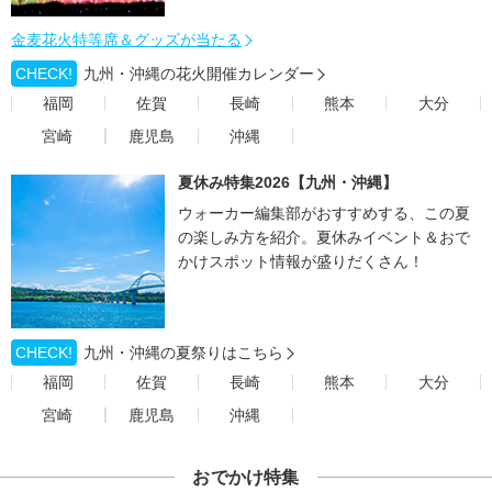
金麦花火特等席＆グッズが当たる
CHECK!
九州・沖縄の花火開催カレンダー
福岡
佐賀
長崎
熊本
大分
宮崎
鹿児島
沖縄
夏休み特集2026【九州・沖縄】
ウォーカー編集部がおすすめする、この夏
の楽しみ方を紹介。夏休みイベント＆おで
かけスポット情報が盛りだくさん！
CHECK!
九州・沖縄の夏祭りはこちら
福岡
佐賀
長崎
熊本
大分
宮崎
鹿児島
沖縄
おでかけ特集