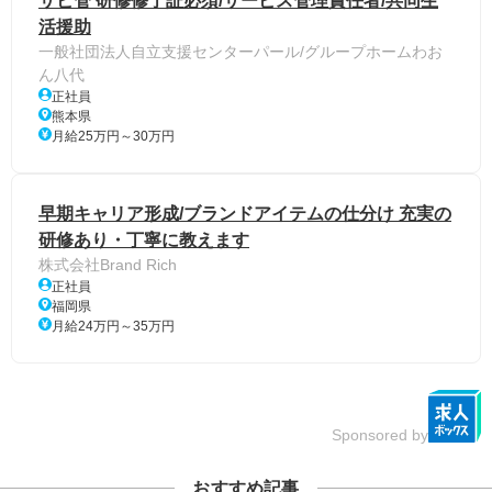
サビ管 研修修了証必須/サービス管理責任者/共同生
活援助
一般社団法人自立支援センターパール/グループホームわお
ん八代
正社員
熊本県
月給25万円～30万円
早期キャリア形成/ブランドアイテムの仕分け 充実の
研修あり・丁寧に教えます
株式会社Brand Rich
正社員
福岡県
月給24万円～35万円
Sponsored by
おすすめ記事