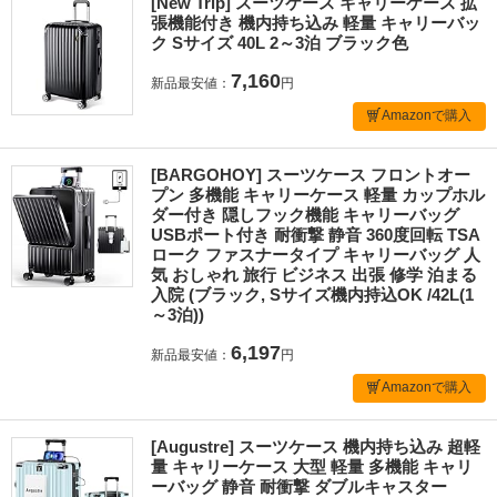
[New Trip] スーツケース キャリーケース 拡
張機能付き 機内持ち込み 軽量 キャリーバッ
ク Sサイズ 40L 2～3泊 ブラック色
7,160
新品最安値：
円
Amazonで購入
[BARGOHOY] スーツケース フロントオー
プン 多機能 キャリーケース 軽量 カップホル
ダー付き 隠しフック機能 キャリーバッグ
USBポート付き 耐衝撃 静音 360度回転 TSA
ローク ファスナータイプ キャリーバッグ 人
気 おしゃれ 旅行 ビジネス 出張 修学 泊まる
入院 (ブラック, Sサイズ機内持込OK /42L(1
～3泊))
6,197
新品最安値：
円
Amazonで購入
[Augustre] スーツケース 機内持ち込み 超軽
量 キャリーケース 大型 軽量 多機能 キャリ
ーバッグ 静音 耐衝撃 ダブルキャスター