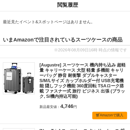
閲覧履歴
最近見たイベント&スポットページはありません。
いまAmazonで注目されているスーツケースの商品
※2026年08月09日16時 時点の情報です
[Augustre] スーツケース 機内持ち込み 超軽
量 キャリーケース 大型 軽量 多機能 キャリ
ーバッグ 静音 耐衝撃 ダブルキャスター
S/M/Lサイズ カップホルダー付 USB充電機
能 隠しフック機能 360度回転 TSAローク搭
載 ファスナー式 旅行 ビジネス 出張 (ブラッ
ク, S/機内持込可能)
4,746
新品最安値：
円
Amazonで購入