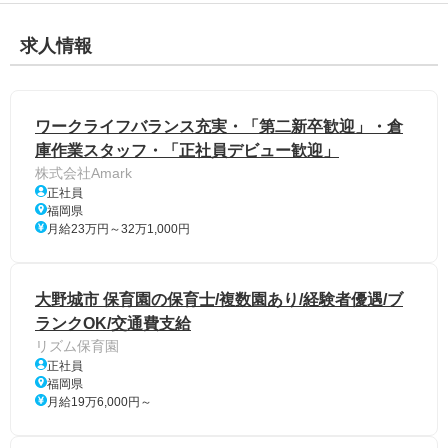
求人情報
ワークライフバランス充実・「第二新卒歓迎」・倉
庫作業スタッフ・「正社員デビュー歓迎」
株式会社Amark
正社員
福岡県
月給23万円～32万1,000円
大野城市 保育園の保育士/複数園あり/経験者優遇/ブ
ランクOK/交通費支給
リズム保育園
正社員
福岡県
月給19万6,000円～