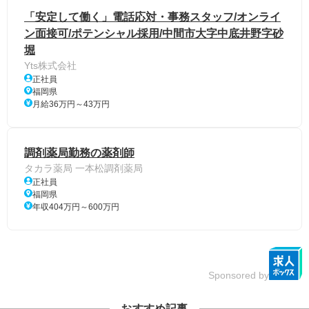
「安定して働く」電話応対・事務スタッフ/オンライ
ン面接可/ポテンシャル採用/中間市大字中底井野字砂
堀
Yts株式会社
正社員
福岡県
月給36万円～43万円
調剤薬局勤務の薬剤師
タカラ薬局 一本松調剤薬局
正社員
福岡県
年収404万円～600万円
Sponsored by
おすすめ記事