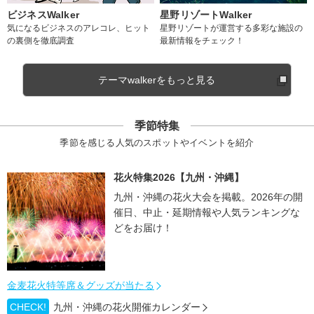
ビジネスWalker
星野リゾートWalker
気になるビジネスのアレコレ、ヒット
星野リゾートが運営する多彩な施設の
の裏側を徹底調査
最新情報をチェック！
テーマwalkerをもっと見る
季節特集
季節を感じる人気のスポットやイベントを紹介
花火特集2026【九州・沖縄】
九州・沖縄の花火大会を掲載。2026年の開
催日、中止・延期情報や人気ランキングな
どをお届け！
金麦花火特等席＆グッズが当たる
CHECK!
九州・沖縄の花火開催カレンダー