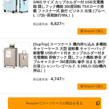
S/M/Lサイズ カップホルダー付 USB充電機
能 隠しフック機能 360度回転 TSAローク搭
載 ファスナー式 旅行 ビジネス 出張 (ブルー,
L（7泊~長期旅行/95L）)
6,627
新品最安値：
円
Amazonで購入
[SupTrip] スーツケース 機内持ち込み 多機能
キャリーケース 大型 超軽量 キャリーバッグ
耐衝撃 USBポート付き カップホルダー付き
充電機能 荷物フック 隠しフック機能 静音 ダ
ブルキャスター 360度回転 修学 泊まる 旅行
出張 (シャンパンゴールド, S (40L/1-3泊/機内
持込）)
4,747
新品最安値：
円
Amazonで購入
Amazonでスーツケースの商品を見る