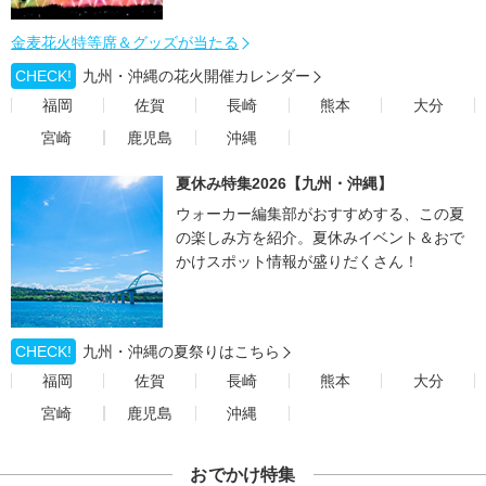
金麦花火特等席＆グッズが当たる
CHECK!
九州・沖縄の花火開催カレンダー
福岡
佐賀
長崎
熊本
大分
宮崎
鹿児島
沖縄
夏休み特集2026【九州・沖縄】
ウォーカー編集部がおすすめする、この夏
の楽しみ方を紹介。夏休みイベント＆おで
かけスポット情報が盛りだくさん！
CHECK!
九州・沖縄の夏祭りはこちら
福岡
佐賀
長崎
熊本
大分
宮崎
鹿児島
沖縄
おでかけ特集