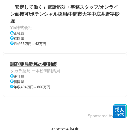
「安定して働く」電話応対・事務スタッフ/オンライ
ン面接可/ポテンシャル採用/中間市大字中底井野字砂
堀
Yts株式会社
正社員
福岡県
月給36万円～43万円
調剤薬局勤務の薬剤師
タカラ薬局 一本松調剤薬局
正社員
福岡県
年収404万円～600万円
Sponsored by
おすすめ記事