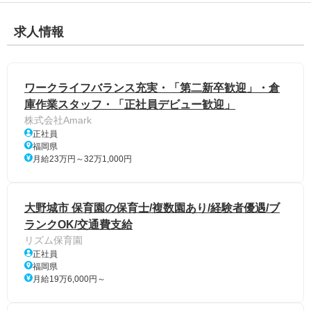
求人情報
ワークライフバランス充実・「第二新卒歓迎」・倉
庫作業スタッフ・「正社員デビュー歓迎」
株式会社Amark
正社員
福岡県
月給23万円～32万1,000円
大野城市 保育園の保育士/複数園あり/経験者優遇/ブ
ランクOK/交通費支給
リズム保育園
正社員
福岡県
月給19万6,000円～