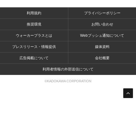
利用規約
プライバシーポリシー
推奨環境
お問い合わせ
ウォーカープラスとは
Webプッシュ通知について
プレスリリース・情報提供
媒体資料
広告掲載について
会社概要
利用者情報の外部送信について
©KADOKAWA CORPORATION