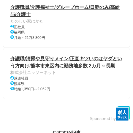
介護職員/介護福祉士/グループホーム/日勤のみ/高給
与/介護士
たのしい家はかた
正社員
福岡県
月給～21万8,800円
介護職/清掃や見守りメイン/正直キツいのはヤダとい
う方向け/熊本市東区内に勤務地多数 2カ月～長期
株式会社ニッソーネット
派遣社員
熊本県
時給1,350円～2,062円
Sponsored by
おすすめ記事