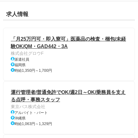
求人情報
「月25万円可・即入寮可」医薬品の検査・梱包/未経
験OK/QM・GAD442・3A
株式会社グロウF
派遣社員
福岡県
時給1,350円～1,700円
運行管理者/普通免許でOK/週2日～OK/乗務員を支え
る点呼・事務スタッフ
東京バス株式会社
アルバイト・パート
沖縄県
時給1,063円～1,329円