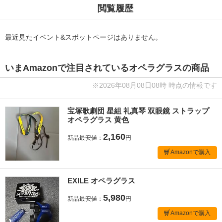
閲覧履歴
最近見たイベント&スポットページはありません。
いまAmazonで注目されているオペラグラスの商品
※2026年08月08日08時 時点の情報です
宝塚歌劇団 星組 礼真琴 双眼鏡 ストラップ
オペラグラス 黄色
2,160
新品最安値：
円
Amazonで購入
EXILE オペラグラス
5,980
新品最安値：
円
Amazonで購入