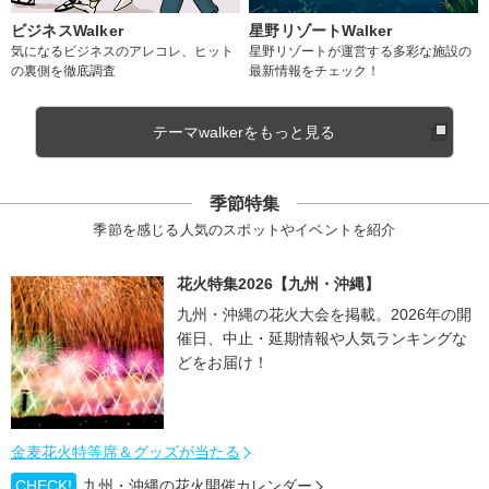
ビジネスWalker
星野リゾートWalker
気になるビジネスのアレコレ、ヒット
星野リゾートが運営する多彩な施設の
の裏側を徹底調査
最新情報をチェック！
テーマwalkerをもっと見る
季節特集
季節を感じる人気のスポットやイベントを紹介
花火特集2026【九州・沖縄】
九州・沖縄の花火大会を掲載。2026年の開
催日、中止・延期情報や人気ランキングな
どをお届け！
金麦花火特等席＆グッズが当たる
CHECK!
九州・沖縄の花火開催カレンダー