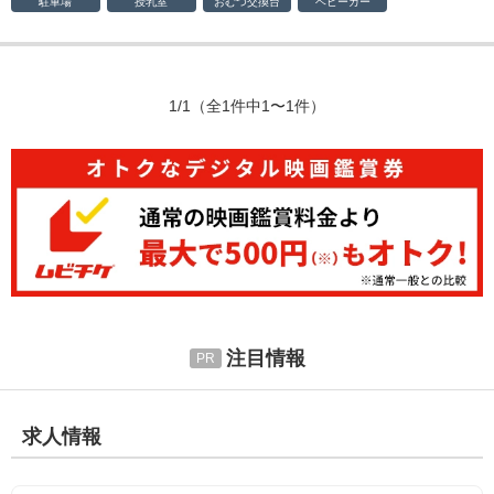
駐車場
授乳室
おむつ
交換台
ベビーカー
1/1
（全1件中1〜1件）
注目情報
求人情報