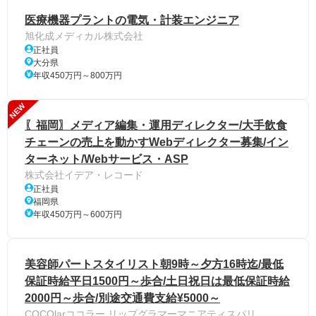
医療機器プラントの電気・計装エンジニア
旭化成メディカル株式会社
正社員
大分県
年収450万円～800万円
NEW
〖福岡〗メディア編集・運用ディレクター/大手飲食
チェーンの売上を動かすWebディレクター募集/イン
ターネット/Webサービス・ASP
株式会社イデア・レコード
正社員
福岡県
年収450万円～600万円
美容師パートスタイリスト朝9時～夕方16時迄/最低
保証時給平日1500円～歩合/土日祝日は最低保証時給
2000円～歩合/別途交通費支給¥5000～
COCOlarココラー.リップグラマーマニアティスパリ