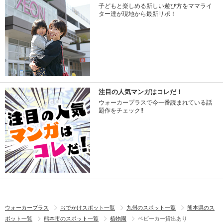
子どもと楽しめる新しい遊び方をママライ
ター達が現地から最新リポ！
注目の人気マンガはコレだ！
ウォーカープラスで今一番読まれている話
題作をチェック!!
ウォーカープラス
おでかけスポット一覧
九州のスポット一覧
熊本県のス
ポット一覧
熊本市のスポット一覧
植物園
ベビーカー貸出あり