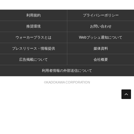
利用規約
プライバシーポリシー
推奨環境
お問い合わせ
ウォーカープラスとは
Webプッシュ通知について
プレスリリース・情報提供
媒体資料
広告掲載について
会社概要
利用者情報の外部送信について
©KADOKAWA CORPORATION