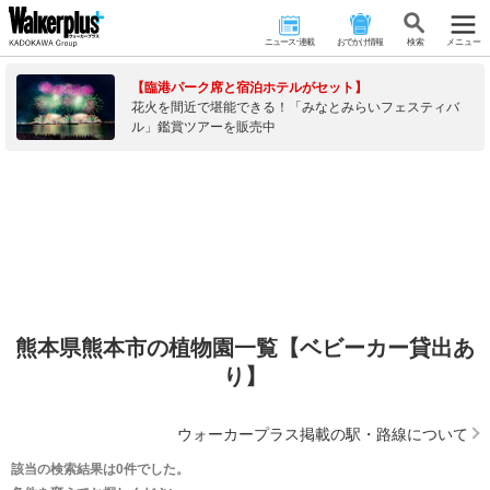
ニュース･連載
おでかけ情報
検 索
メニュー
【臨港パーク席と宿泊ホテルがセット】
花火を間近で堪能できる！「みなとみらいフェスティバ
ル」鑑賞ツアーを販売中
熊本県熊本市の植物園一覧【ベビーカー貸出あ
り】
ウォーカープラス掲載の駅・路線について
該当の検索結果は0件でした。