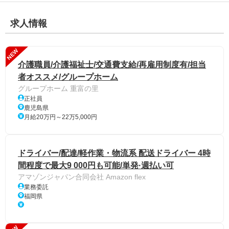
求人情報
NEW
介護職員/介護福祉士/交通費支給/再雇用制度有/担当
者オススメ/グループホーム
グループホーム 重富の里
正社員
鹿児島県
月給20万円～22万5,000円
ドライバー/配達/軽作業・物流系 配送ドライバー 4時
間程度で最大9 000円も可能/単発·週払い可
アマゾンジャパン合同会社 Amazon flex
業務委託
福岡県