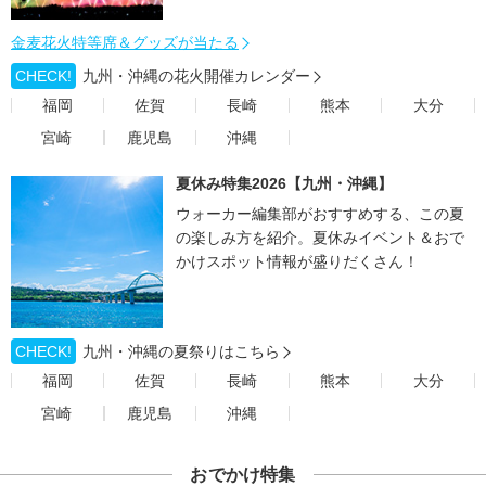
金麦花火特等席＆グッズが当たる
CHECK!
九州・沖縄の花火開催カレンダー
福岡
佐賀
長崎
熊本
大分
宮崎
鹿児島
沖縄
夏休み特集2026【九州・沖縄】
ウォーカー編集部がおすすめする、この夏
の楽しみ方を紹介。夏休みイベント＆おで
かけスポット情報が盛りだくさん！
CHECK!
九州・沖縄の夏祭りはこちら
福岡
佐賀
長崎
熊本
大分
宮崎
鹿児島
沖縄
おでかけ特集