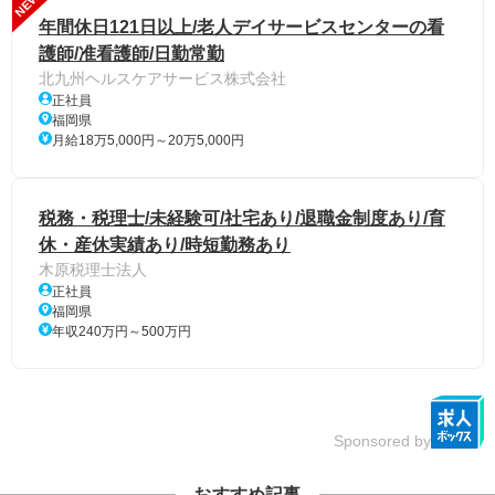
NEW
年間休日121日以上/老人デイサービスセンターの看
護師/准看護師/日勤常勤
北九州ヘルスケアサービス株式会社
正社員
福岡県
月給18万5,000円～20万5,000円
税務・税理士/未経験可/社宅あり/退職金制度あり/育
休・産休実績あり/時短勤務あり
木原税理士法人
正社員
福岡県
年収240万円～500万円
Sponsored by
おすすめ記事