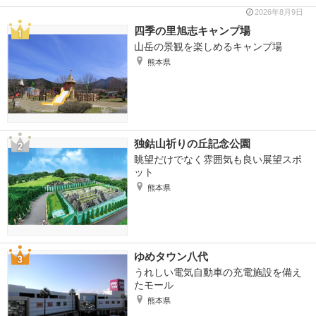
2026年8月9日
四季の里旭志キャンプ場
山岳の景観を楽しめるキャンプ場
熊本県
独鈷山祈りの丘記念公園
眺望だけでなく雰囲気も良い展望スポ
ット
熊本県
ゆめタウン八代
うれしい電気自動車の充電施設を備え
たモール
熊本県