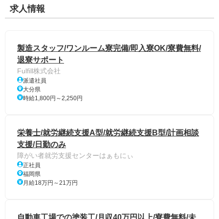
求人情報
製造スタッフ/ワンルーム寮完備/即入寮OK/寮費無料/
退寮サポート
Fulfill株式会社
派遣社員
大分県
時給1,800円～2,250円
栄養士/就労継続支援A型/就労継続支援B型/計画相談
支援/日勤のみ
障がい者就労支援センターはぁもにぃ
正社員
福岡県
月給18万円～21万円
自動車工場での塗装工/月収40万円以上/寮費無料/未