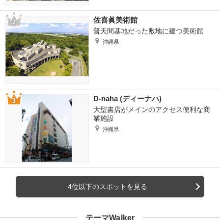
佐喜眞美術館
普天間基地だった敷地に建つ美術館
沖縄県
D-naha (ディーナハ)
大型書店がメインのアクセス便利な商
業施設
沖縄県
4位以下のスポットを見る
テーマWalker