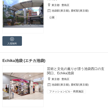
東京都
豊島区
池袋駅(東京都)
,
要町駅(東京都)
公園
入場無料
Echika池袋 (エチカ池袋)
芸術と文化の薫りが漂う池袋西口の玄
関口、Echika池袋
東京都
豊島区
池袋駅(東京都)
,
要町駅(東京都)
ファッションビル・商業施設