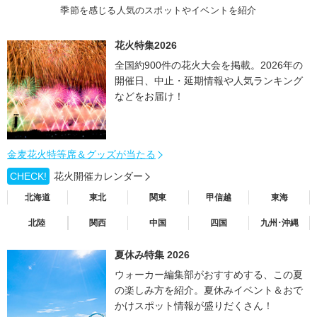
季節を感じる人気のスポットやイベントを紹介
花火特集2026
全国約900件の花火大会を掲載。2026年の
開催日、中止・延期情報や人気ランキング
などをお届け！
金麦花火特等席＆グッズが当たる
CHECK!
花火開催カレンダー
北海道
東北
関東
甲信越
東海
北陸
関西
中国
四国
九州･沖縄
夏休み特集 2026
ウォーカー編集部がおすすめする、この夏
の楽しみ方を紹介。夏休みイベント＆おで
かけスポット情報が盛りだくさん！