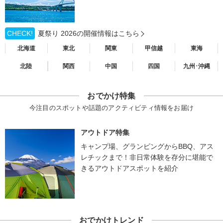
CHECK!
夏祭り 2026の開催情報はこちら
北海道
東北
関東
甲信越
東海
北陸
関西
中国
四国
九州･沖縄
おでかけ特集
今注目のスポットや話題のアクティビティ情報をお届け
アウトドア特集
キャンプ場、グランピングからBBQ、アス
レチックまで！非日常体験を存分に堪能で
きるアウトドアスポットを紹介
おでかけトレンド