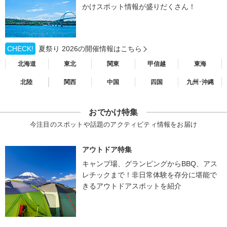
かけスポット情報が盛りだくさん！
CHECK!
夏祭り 2026の開催情報はこちら
北海道
東北
関東
甲信越
東海
北陸
関西
中国
四国
九州･沖縄
おでかけ特集
今注目のスポットや話題のアクティビティ情報をお届け
アウトドア特集
キャンプ場、グランピングからBBQ、アス
レチックまで！非日常体験を存分に堪能で
きるアウトドアスポットを紹介