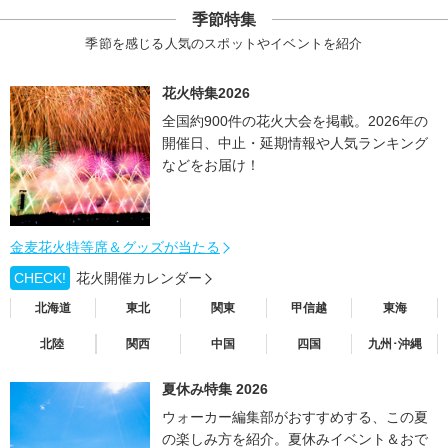
季節特集
季節を感じる人気のスポットやイベントを紹介
花火特集2026
全国約900件の花火大会を掲載。2026年の
開催日、中止・延期情報や人気ランキング
などをお届け！
金麦花火特等席＆グッズが当たる
CHECK!
花火開催カレンダー
北海道
東北
関東
甲信越
東海
北陸
関西
中国
四国
九州･沖縄
夏休み特集 2026
ウォーカー編集部がおすすめする、この夏
の楽しみ方を紹介。夏休みイベント＆おで