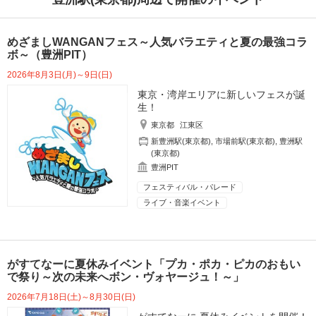
めざましWANGANフェス～人気バラエティと夏の最強コラ
ボ～（豊洲PIT）
2026年8月3日(月)～9日(日)
東京・湾岸エリアに新しいフェスが誕
生！
東京都
江東区
新豊洲駅(東京都)
,
市場前駅(東京都)
,
豊洲駅
(東京都)
豊洲PIT
フェスティバル・パレード
ライブ・音楽イベント
がすてなーに夏休みイベント「プカ・ポカ・ピカのおもい
で祭り～次の未来へボン・ヴォヤージュ！～」
2026年7月18日(土)～8月30日(日)