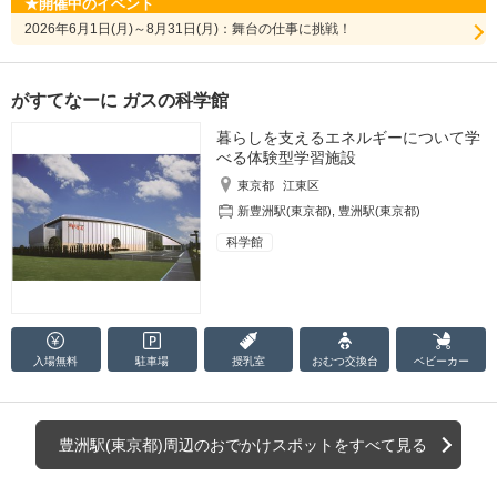
開催中のイベント
2026年6月1日(月)～8月31日(月)：舞台の仕事に挑戦！
がすてなーに ガスの科学館
暮らしを支えるエネルギーについて学
べる体験型学習施設
東京都
江東区
新豊洲駅(東京都)
,
豊洲駅(東京都)
科学館
入場無料
駐車場
授乳室
おむつ
交換台
ベビーカー
豊洲駅(東京都)周辺のおでかけスポットをすべて見る