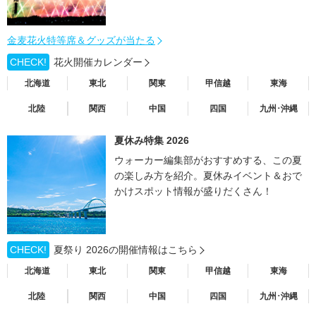
金麦花火特等席＆グッズが当たる
CHECK!
花火開催カレンダー
北海道
東北
関東
甲信越
東海
北陸
関西
中国
四国
九州･沖縄
夏休み特集 2026
ウォーカー編集部がおすすめする、この夏
の楽しみ方を紹介。夏休みイベント＆おで
かけスポット情報が盛りだくさん！
CHECK!
夏祭り 2026の開催情報はこちら
北海道
東北
関東
甲信越
東海
北陸
関西
中国
四国
九州･沖縄