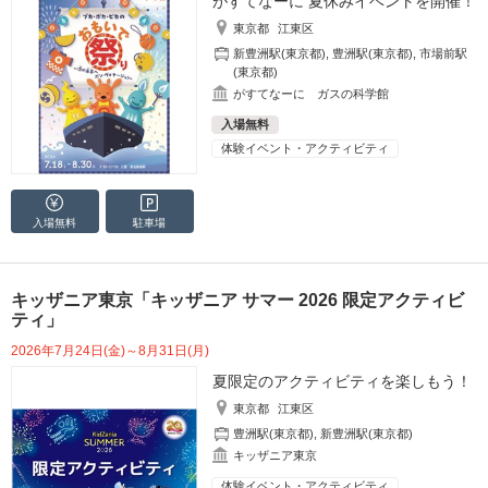
がすてなーに 夏休みイベントを開催！
東京都
江東区
新豊洲駅(東京都)
,
豊洲駅(東京都)
,
市場前駅
(東京都)
がすてなーに ガスの科学館
入場無料
体験イベント・アクティビティ
入場無料
駐車場
キッザニア東京「キッザニア サマー 2026 限定アクティビ
ティ」
2026年7月24日(金)～8月31日(月)
夏限定のアクティビティを楽しもう！
東京都
江東区
豊洲駅(東京都)
,
新豊洲駅(東京都)
キッザニア東京
体験イベント・アクティビティ