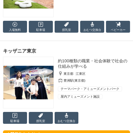
入場無料
駐車場
授乳室
おむつ
交換台
ベビーカー
キッザニア東京
約100種類の職業・社会体験で社会の
仕組みが学べる
東京都
江東区
豊洲駅(東京都)
テーマパーク・アミューズメントパーク
屋内アミューズメント施設
駐車場
授乳室
おむつ
交換台