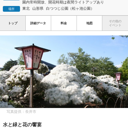
園内常時開放、開花時期は夜間ライトアップあり
東北
山形県
白つつじ公園（松ヶ池公園）
場所
その他の
トップ
詳細データ
料金
地図
イベント
写真提供：長井市
水と緑と花の饗宴