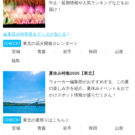
中止・延期情報や人気ランキングなどをお
届け！
金麦花火特等席＆グッズが当たる
CHECK!
東北の花火開催カレンダー
宮城
青森
岩手
秋田
山形
福島
夏休み特集2026【東北】
ウォーカー編集部がおすすめする、この夏
の楽しみ方を紹介。夏休みイベント＆おで
かけスポット情報が盛りだくさん！
CHECK!
東北の夏祭りはこちら
宮城
青森
岩手
秋田
山形