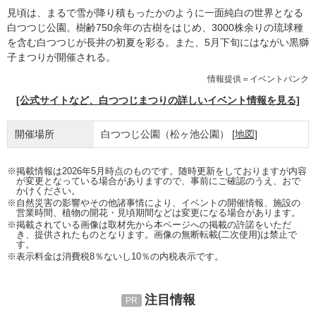
見頃は、まるで雪が降り積もったかのように一面純白の世界となる
白つつじ公園。樹齢750余年の古樹をはじめ、3000株余りの琉球種
を含む白つつじが長井の初夏を彩る。また、5月下旬にはながい黒獅
子まつりが開催される。
情報提供＝イベントバンク
[公式サイトなど、白つつじまつりの詳しいイベント情報を見る]
開催場所
白つつじ公園（松ヶ池公園）
[地図]
※掲載情報は2026年5月時点のものです。随時更新をしておりますが内容
が変更となっている場合がありますので、事前にご確認のうえ、おで
かけください。
※自然災害の影響やその他諸事情により、イベントの開催情報、施設の
営業時間、植物の開花・見頃期間などは変更になる場合があります。
※掲載されている画像は取材先から本ページへの掲載の許諾をいただ
き、提供されたものとなります。画像の無断転載(二次使用)は禁止で
す。
※表示料金は消費税8％ないし10％の内税表示です。
注目情報