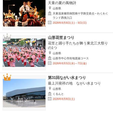
天童の夏の風物詩
山形県
天童温泉篠田病院南十字路交差点～わくわく
ランド西側入口
2026年8月8日(土)・9日(日)
山形花笠まつり
花笠と踊り手たちが舞う東北三大祭り
の1つ
山形県
山形市中心市街地直線コース
2026年8月5日(水)～7日(金)
第31回ながい水まつり
最上川発祥の地 ながい水まつり
山形県
くるんと
2026年8月8日(土)