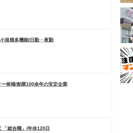
/小規模多機能/日勤・夜勤
ー候補/創業100余年の安定企業
「総合職」/年休120日