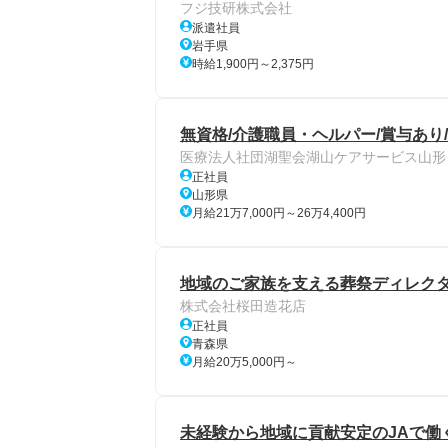
フジ技研株式会社
派遣社員
岩手県
時給1,900円～2,375円
無資格/介護職員・ヘルパー/賞与あり
医療法人社団湖聖会湖山ケアサービス山形
正社員
山形県
月給21万7,000円～26万4,400円
地域のご家族を支える葬祭ディレクタ
株式会社桜田造花店
正社員
青森県
月給20万5,000円～
未経験から地域に貢献安定のJAで働く