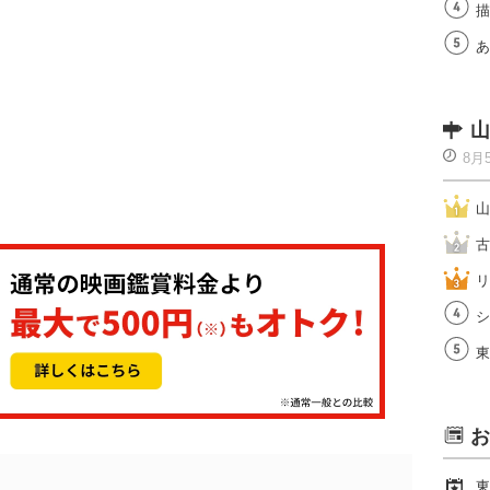
描
あ
山
8月
山
古
リ
シ
東
お
東