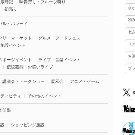
・歳時記
味覚狩り・フルーツ狩り
水
袋・初売り
20
バル・パレード
七
フリーマーケット
グルメ・フードフェス
リ
業施設イベント
お
スポーツイベント
ライブ・音楽イベント
劇
伝統芸能・お笑いライブ
プ
講演会・トークショー
展示会
アニメ・ゲーム
クティビティ
その他のイベント
了間際
施設
ショッピング施設