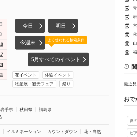
青
岩
日
今日
明日
宮
3
秋
よく使われる検索条件
今週末
山
10
福
17
5月すべてのイベント
24
閲
31
花イベント
体験イベント
物産展・観光フェア
祭り
最近見
おで
岩手県
秋田県
福島県
る
夏
葉
イルミネーション
カウントダウン
花・自然
ビ