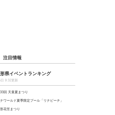
注目情報
形県イベントランキング
5日 9:32更新
33回 天童夏まつり
ナワールド夏季限定プール「リナビーチ」
形花笠まつり