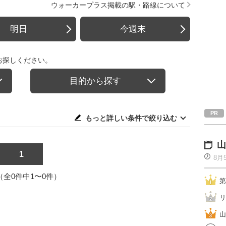
ウォーカープラス掲載の駅・路線について
明日
今週末
お探しください。
目的から探す
もっと詳しい条件で絞り込む
山
1
8月
1（全0件中1〜0件）
第
リ
山