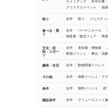
ライトアップ
年中行事
クリスマスイベント
福
全件
祭り
フェスティ
祭り
全件
バーゲンセール
食べる・買
う
物産展・観光フェア
商
全件
美術展・博物展
文化・芸
術・スポー
映画イベント
舞台・演
ツ
全件
動物関連イベント
趣味・生活
全件
体験イベント・ア
その他
全件
無料イベント
終
条件
全件
アミューズメント
施設条件