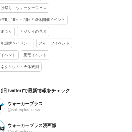
かけ祭り・ウォーターフェス
26年9月19日～23日の連休開催イベント
夕まつり
アジサイの見頃
アル謎解きイベント
スイーツイベント
酒イベント
恐竜イベント
ラネタリウム・天体観測
X(旧Twitter)で最新情報をチェック
ウォーカープラス
@walkerplus_news
ウォーカープラス漫画部
@walkerpluscomic