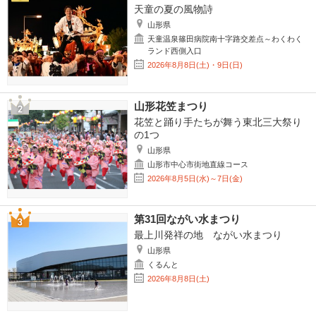
天童の夏の風物詩
山形県
天童温泉篠田病院南十字路交差点～わくわく
ランド西側入口
2026年8月8日(土)・9日(日)
山形花笠まつり
花笠と踊り手たちが舞う東北三大祭り
の1つ
山形県
山形市中心市街地直線コース
2026年8月5日(水)～7日(金)
第31回ながい水まつり
最上川発祥の地 ながい水まつり
山形県
くるんと
2026年8月8日(土)