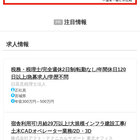
注目情報
求人情報
税務・税理士/完全週休2日制/転勤なし/年間休日120
日以上/急募求人/学歴不問
日高見税理士法人
正社員
宮城県
年収300万円～500万円
宿舎利用可!月給29万以上!大規模インフラ建設工事/
土木CADオペレーター業務/2D・3D
株式会社アクト・テクニカルサポート 東北オフィス