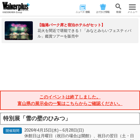
ニュース･連載
おでかけ情報
検 索
メニュー
【臨港パーク席と宿泊ホテルがセット】
花火を間近で堪能できる！「みなとみらいフェスティバ
ル」鑑賞ツアーを販売中
このイベントは終了しました。
富山県の展示会の一覧はこちらからご確認ください。
特別展「雪の壁のひみつ」
2026年4月15日(水)～6月28日(日)
開催期間
休館日は月曜日（祝日の場合は開館）、祝日の翌日（土・日