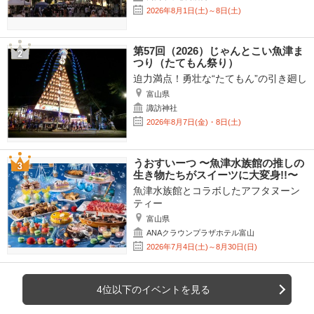
2026年8月1日(土)～8日(土)
第57回（2026）じゃんとこい魚津ま
つり（たてもん祭り）
迫力満点！勇壮な“たてもん”の引き廻し
富山県
諏訪神社
2026年8月7日(金)・8日(土)
うおすいーつ 〜魚津水族館の推しの
生き物たちがスイーツに大変身!!〜
魚津水族館とコラボしたアフタヌーン
ティー
富山県
ANAクラウンプラザホテル富山
2026年7月4日(土)～8月30日(日)
4位以下のイベントを見る