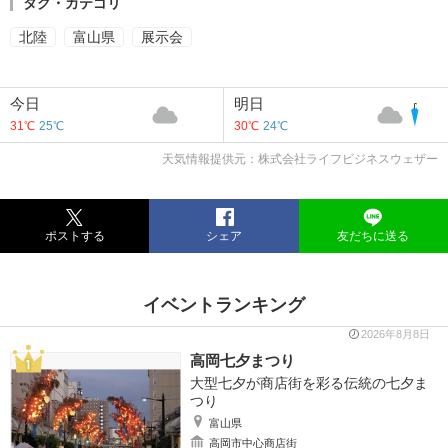
タグ・カテゴリ
北陸
富山県
展示会
今日
明日
31℃
25℃
30℃
24℃
天気情報提供元：株式会社ライフビジネスウェザー
ポストする
シェア
友だちに送る
イベントランキング
2026年8月8日
高岡七夕まつり
大型七夕が商店街を彩る伝統の七夕ま
つり
富山県
高岡市中心商店街