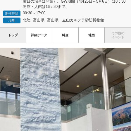
曜日の場合は開館）。GW期間（4月25日～5月6日）は8：30
開館・入館は16：30まで。
09:30～17:00
開催時間
北陸
富山県
富山県 立山カルデラ砂防博物館
場所
その他の
トップ
詳細データ
料金
地図
イベント