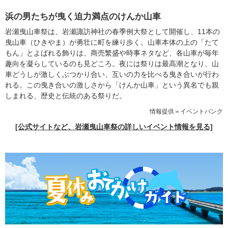
浜の男たちが曳く迫力満点のけんか山車
岩瀬曳山車祭は、岩瀬諏訪神社の春季例大祭として開催し、11本の
曳山車（ひきやま）が勇壮に町を練り歩く。山車本体の上の「たて
もん」とよばれる飾りは、商売繁盛や時事ネタなど、各山車が毎年
趣向を凝らしているのも見どころ。夜には祭りは最高潮となり、山
車どうしが激しくぶつかり合い、互いの力を比べる曳き合いが行わ
れる。この曳き合いの激しさから「けんか山車」という異名でも親
しまれる、歴史と伝統のある祭りだ。
情報提供＝イベントバンク
[公式サイトなど、岩瀬曳山車祭の詳しいイベント情報を見る]