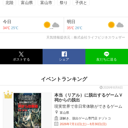
北陸
富山県
富山市
祭り
子供と
今日
明日
34℃
25℃
35℃
26℃
天気情報提供元：株式会社ライフビジネスウェザー
ポストする
シェア
友だちに送る
イベントランキング
2026年8月6日
本当（リアル）に脱出するゲームＶ
祠からの脱出
現実世界で非日常体験ができるゲーム
富山県
謎解き、脱出ゲーム専門店 ナゾトコ
2026年7月11日(土)～8月30日(日)