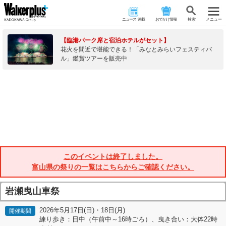
ニュース･連載
おでかけ情報
検 索
メニュー
【臨港パーク席と宿泊ホテルがセット】
花火を間近で堪能できる！「みなとみらいフェスティバ
ル」鑑賞ツアーを販売中
このイベントは終了しました。
富山県の祭りの一覧はこちらからご確認ください。
岩瀬曳山車祭
2026年5月17日(日)・18日(月)
開催期間
練り歩き：日中（午前中～16時ごろ）、曳き合い：大体22時