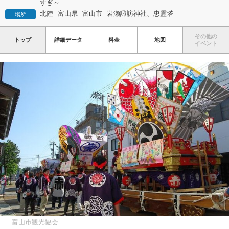
すぎ～
北陸
富山県
富山市
岩瀬諏訪神社、忠霊塔
場所
その他の
トップ
詳細データ
料金
地図
イベント
富山市観光協会