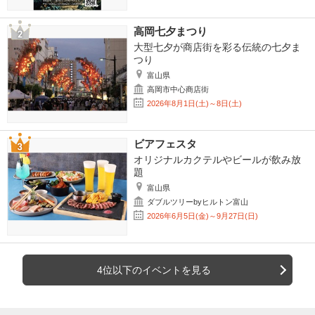
高岡七夕まつり
大型七夕が商店街を彩る伝統の七夕ま
つり
富山県
高岡市中心商店街
2026年8月1日(土)～8日(土)
ビアフェスタ
オリジナルカクテルやビールが飲み放
題
富山県
ダブルツリーbyヒルトン富山
2026年6月5日(金)～9月27日(日)
4位以下のイベントを見る