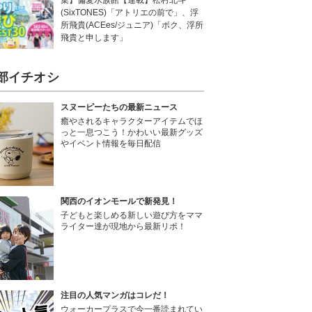
集】偏愛水族館【連載】松村北斗
(SixTONES)「アトリエの前で」、浮
所飛貴(ACEes/ジュニア)「ボク、浮所
飛貴と申します」
部イチオシ
スヌーピーたちの最新ニュース
癒やされるキャラクターアイテムでほ
っと一息つこう！かわいい最新グッズ
やイベント情報を毎日配信
関西のイオンモールで新発見！
子どもと楽しめる新しい遊び方をママ
ライター達が現地から最新リポ！
注目の人気マンガはコレだ！
ウォーカープラスで今一番読まれてい