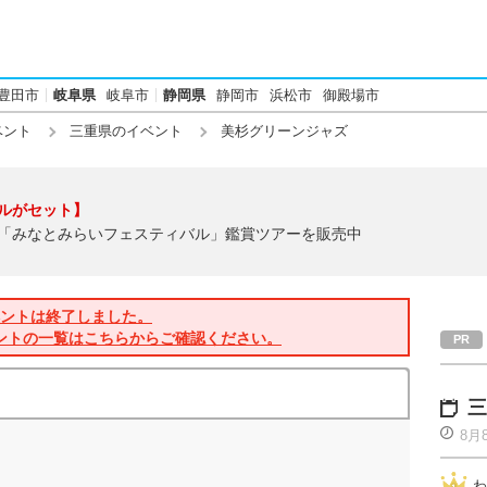
豊田市
岐阜県
岐阜市
静岡県
静岡市
浜松市
御殿場市
ベント
三重県のイベント
美杉グリーンジャズ
ルがセット】
「みなとみらいフェスティバル」鑑賞ツアーを販売中
ントは終了しました。
ントの一覧はこちらからご確認ください。
三
8月
わ