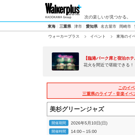
次の楽しいが見つかる。
東海
三重県
津市
愛知県
名古屋市
岡崎市
ウォーカープラス
イベント
東海のイ
【臨港パーク席と宿泊ホテ
花火を間近で堪能できる！
このイベ
三重県のライブ・音楽イベ
美杉グリーンジャズ
2026年5月10日(日)
開催期間
14:00～15:00
開催時間