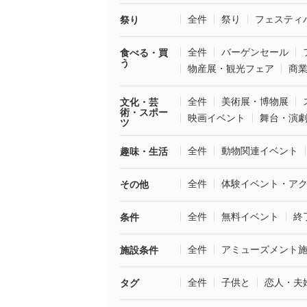
全件
祭り
フェスティ
祭り
全件
バーゲンセール
食べる・買
う
物産展・観光フェア
商
全件
美術展・博物展
文化・芸
術・スポー
映画イベント
舞台・演
ツ
全件
動物関連イベント
趣味・生活
全件
体験イベント・ア
その他
全件
無料イベント
終
条件
全件
アミューズメント
施設条件
全件
子供と
恋人・夫
タグ