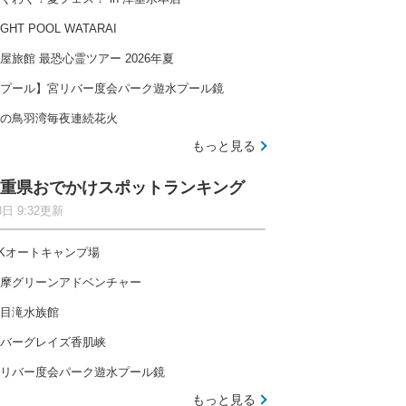
IGHT POOL WATARAI
屋旅館 最恐心霊ツアー 2026年夏
プール】宮リバー度会パーク遊水プール鏡
の鳥羽湾毎夜連続花火
もっと見る
重県おでかけスポットランキング
8日 9:32更新
Kオートキャンプ場
摩グリーンアドベンチャー
目滝水族館
バーグレイズ香肌峡
リバー度会パーク遊水プール鏡
もっと見る