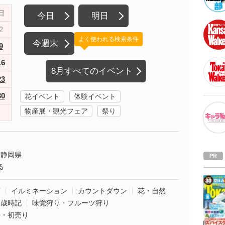
日
今日
明日
2
よく使われる検索条件
今週末
9
16
8月すべてのイベント
23
30
花イベント
体験イベント
物産展・観光フェア
祭り
静岡県
る
葉
イルミネーション
カウントダウン
花・自然
・歳時記
味覚狩り・フルーツ狩り
袋・初売り