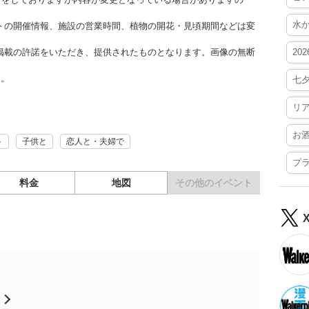
水
トの開催情報、施設の営業時間、植物の開花・見頃期間などは変
掲載の許諾をいただき、提供されたものとなります。画像の無断
20
す。
七
リ
お
ト
子供と
恋人と・夫婦で
プ
料金
地図
その他の
イベント
月