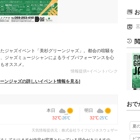
お
三
閲
したジャズイベント「美杉グリーンジャズ」。都会の喧騒を
ら、ジャズミュージシャンによるライブパフォーマンスを心
にもオススメ。
情報提供=イベントバンク
リーンジャズの詳しいイベント情報を見る]
おで
本日
明日
32℃
32℃
26℃
25℃
夏
天気情報提供元：株式会社ライフビジネスウェザー
ビ
更新をしておりますが内容が変更となっている場合がありますの