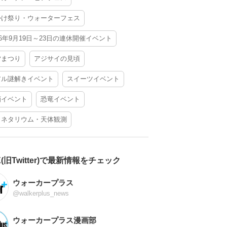
かけ祭り・ウォーターフェス
26年9月19日～23日の連休開催イベント
夕まつり
アジサイの見頃
アル謎解きイベント
スイーツイベント
酒イベント
恐竜イベント
ラネタリウム・天体観測
X(旧Twitter)で最新情報をチェック
ウォーカープラス
@walkerplus_news
ウォーカープラス漫画部