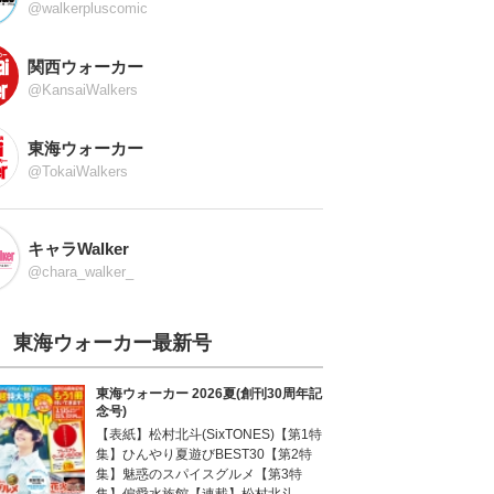
@walkerpluscomic
関西ウォーカー
@KansaiWalkers
東海ウォーカー
@TokaiWalkers
キャラWalker
@chara_walker_
東海ウォーカー最新号
東海ウォーカー 2026夏(創刊30周年記
念号)
【表紙】松村北斗(SixTONES)【第1特
集】ひんやり夏遊びBEST30【第2特
集】魅惑のスパイスグルメ【第3特