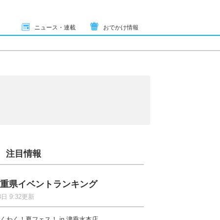
ニュース・連載
おでかけ情報
注目情報
重県イベントランキング
8日 9:32更新
くわく！夏フェス！ in 津垂水本店