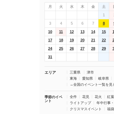
月
火
水
木
金
土
1
3
4
5
6
7
8
10
11
12
13
14
15
17
18
19
20
21
22
24
25
26
27
28
29
31
エリア
三重県
津市
東海
愛知県
岐阜県
→全国のイベント一覧を見
全件
花見
花火
紅
季節のイベ
ント
ライトアップ
年中行事
クリスマスイベント
福