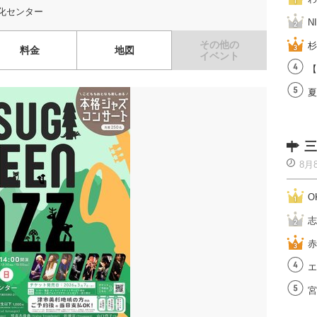
化センター
N
その他の
杉
料金
地図
イベント
【
夏
三
8月
O
志
赤
エ
宮